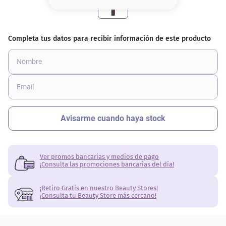
8
.
base
9
.
cher
10
.
nyx
Ver promos bancarias y medios de pago
¡Consulta las promociones bancarias del día!
¡Retiro Gratis en nuestro Beauty Stores!
¡Consulta tu Beauty Store más cercano!