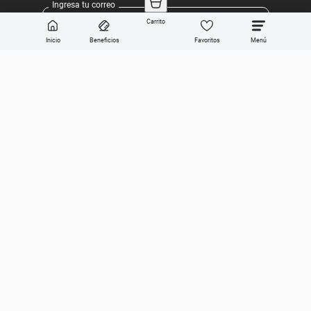
Carrito
Inicio
Beneficios
Favoritos
Enviar
Categorías
Sobre Get the look
Compra online
Ayuda en vivo
Dirección General de Defensa y Protección al Consumidor, para consultas
y/o denuncias
ingrese aquí
© Copyright 2023. Todos los derechos
reservados.