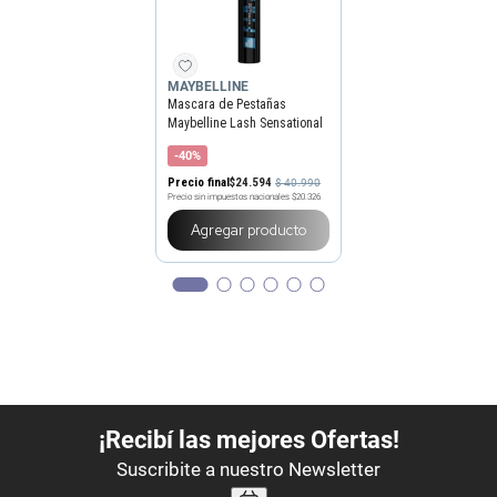
MAYBELLINE
Mascara de Pestañas
Maybelline Lash Sensational
Firework Electro Black x 10
-40%
ml
Precio final
$
24
.
594
$
40
.
990
Precio sin impuestos nacionales
$20.326
Agregar producto