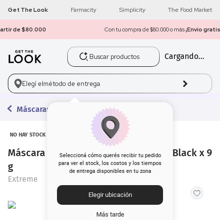
Get The Look
Farmacity
Simplicity
The Food Market
Con tu compra de $80.000 o más
¡Envío gratis a todo el país!
Buscar productos
Cargando...
1
.
get the look
2
.
máscara pestañas
Elegí el
método de entrega
3
.
loreal
Máscaras de Pestañas
4
.
brochas
NO HAY STOCK
Máscara de Pestañas Extreme 2 en 1 Black x 9
5
.
corrector
Seleccioná cómo querés recibir tu pedido
para ver el stock, los costos y los tiempos
g
de entrega disponibles en tu zona
6
.
rubor
Extreme
Elegir ubicación
7
.
serum
Más tarde