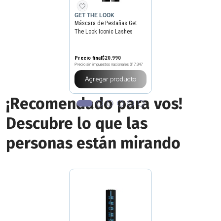
GET THE LOOK
Máscara de Pestañas Get
The Look Iconic Lashes
Volumen
Precio final
$
20
.
990
Precio sin impuestos nacionales
$17.347
Agregar producto
¡Recomendado para vos!
Descubre lo que las
personas están mirando