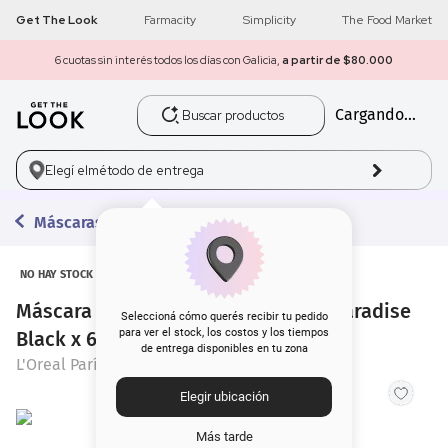
Get The Look
Farmacity
Simplicity
The Food Market
6 cuotas sin interés todos los días con Galicia,
a partir de $80.000
Buscar productos
Cargando...
1
.
get the look
2
.
máscara pestañas
Elegí el
método de entrega
3
.
loreal
Máscaras de Pestañas
4
.
brochas
NO HAY STOCK
Máscara de Pestañas L'Oréal París Paradise
5
.
corrector
Seleccioná cómo querés recibir tu pedido
para ver el stock, los costos y los tiempos
Black x 6,4 ml
de entrega disponibles en tu zona
6
.
rubor
L'Oreal París
Elegir ubicación
7
.
serum
Más tarde