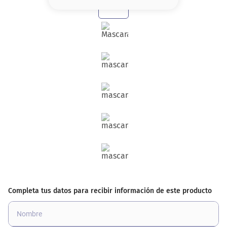
8
.
base
9
.
nyx
10
.
cher