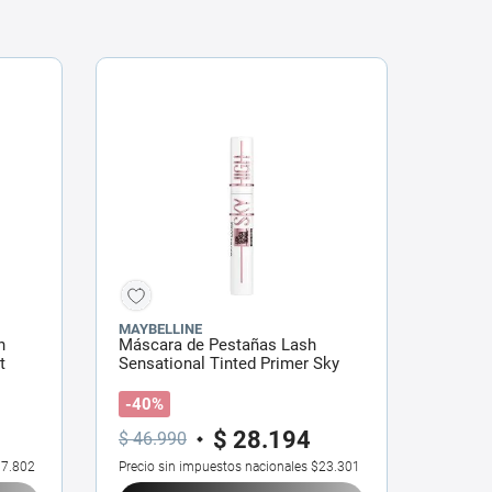
MAYBELLINE
n
Máscara de Pestañas Lash
t
Sensational Tinted Primer Sky
High Soft Black x 7,2 ml
-40%
$
28
.
194
$
46
.
990
7.802
Precio sin impuestos nacionales
$23.301