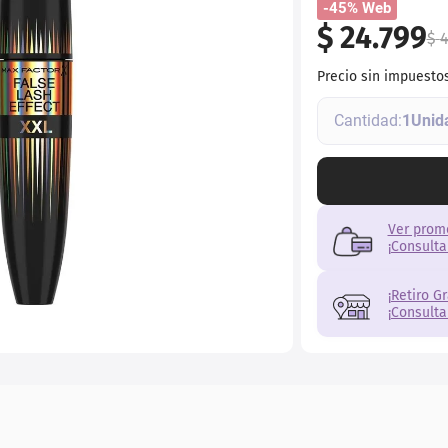
-45% Web
$
24
.
799
$
4
Precio sin impuesto
1
Ver prom
¡Consulta
¡Retiro G
¡Consulta