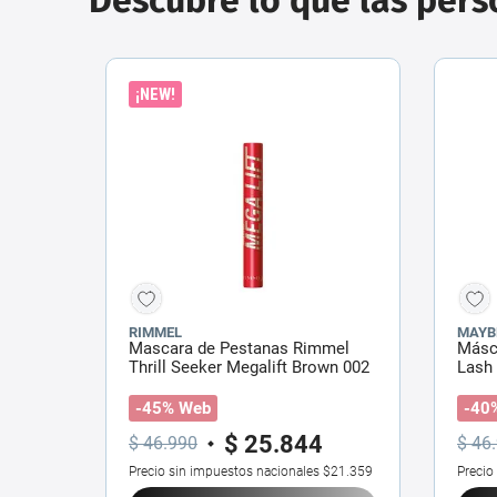
¡NEW!
RIMMEL
MAYB
Mascara de Pestanas Rimmel
Másc
Thrill Seeker Megalift Brown 002
Lash 
Cosm
-45% Web
-40
$
25
.
844
$
46
.
990
$
46
.
Precio sin impuestos nacionales
$21.359
Precio