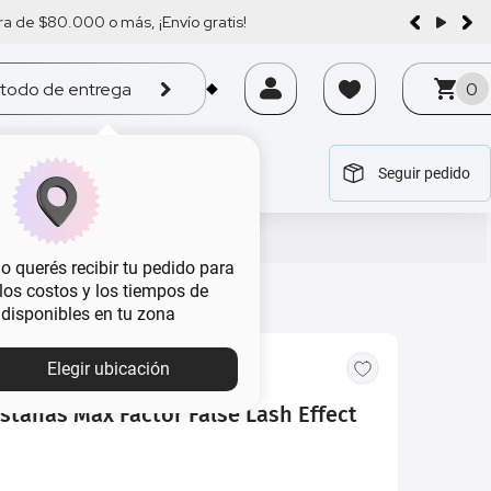
a de $80.000 o más, ¡Envío gratis!
todo de entrega
0
Seguir pedido
tegoría
tegoría
tegoría
tegoría
tegoría
 querés recibir tu pedido para
, los costos y los tiempos de
 disponibles en tu zona
MBA
Elegir ubicación
stañas Max Factor False Lash Effect