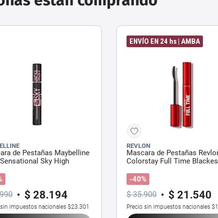
ENVÍO EN 24 hs | AMBA
ELLINE
REVLON
ara de Pestañas Maybelline
Mascara de Pestañas Revlo
Sensational Sky High
Colorstay Full Time Blackes
ic
Black x 7.5 ml
%
-40%
$
28
.
194
$
21
.
540
990
$
35
.
900
 sin impuestos nacionales
$23.301
Precio sin impuestos nacionales
$1