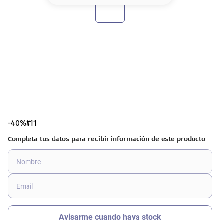
8
.
base
9
.
nyx
10
.
cher
-40%#11