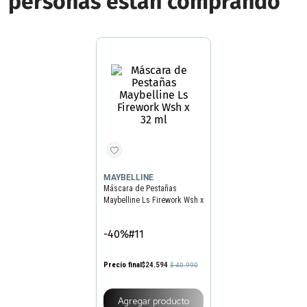
personas estan comprando
MAYBELLINE
Máscara de Pestañas
Maybelline Ls Firework Wsh x
32 ml
-40%#11
Precio final
$
24
.
594
$
40
.
990
Precio sin impuestos nacionales
$20.326
Agregar producto
¡Recomendado para vos!