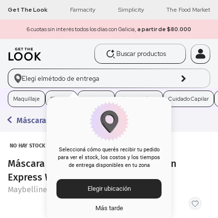
Get The Look
Farmacity
Simplicity
The Food Market
6 cuotas sin interés todos los días con Galicia,
a partir de $80.000
Buscar productos
1
.
get the look
Elegí el
método de entrega
2
.
máscara pestañas
Maquillaje
Skincare
Fragancias
Electro Belleza
Cuidado Capilar
3
.
loreal
Máscaras de Pestañas
4
.
brochas
NO HAY STOCK
5
.
corrector
Seleccioná cómo querés recibir tu pedido
para ver el stock, los costos y los tiempos
Máscara de Pestañas Falsies Volumen
de entrega disponibles en tu zona
6
.
rubor
Express Wsh 1 Very Black
Maybelline
Elegir ubicación
7
.
serum
Más tarde