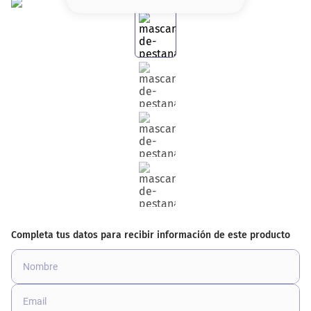
8
.
serum
9
.
cher
10
.
labial