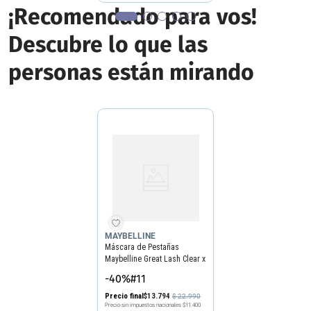
¡Recomendado para vos!
Descubre lo que las
personas están mirando
MAYBELLINE
Máscara de Pestañas
Maybelline Great Lash Clear x
13 ml
-40%#11
Precio final
$
13
.
794
$
22
.
990
Precio sin impuestos nacionales
$11.400