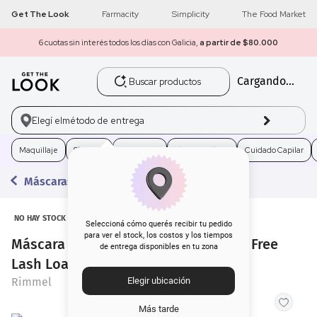
Get The Look
Farmacity
Simplicity
The Food Market
6 cuotas sin interés todos los días con Galicia,
a partir de $80.000
Buscar productos
Cargando...
1
.
get the look
2
.
máscara pestañas
Elegí el
método de entrega
3
.
loreal
Maquillaje
Skincare
Fragancias
Electro Belleza
Cuidado Capilar
Máscaras de Pestañas
4
.
brochas
5
.
corrector
NO HAY STOCK
Seleccioná cómo querés recibir tu pedido
para ver el stock, los costos y los tiempos
Máscara de Pestanas Rimmel Kind & Free
de entrega disponibles en tu zona
6
.
rubor
Lash Loader 002 Brow Black x 9.5 ml
Rimmel
Elegir ubicación
7
.
base
Más tarde