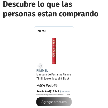
Descubre lo que las
personas estan comprando
¡NEW!
RIMMEL
Mascara de Pestanas Rimmel
Thrill Seeker Megalift Black
001
-45% Web#5
Precio final
$
25
.
844
$
46
.
990
Precio sin impuestos nacionales
$21.359
Agregar producto