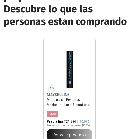
Descubre lo que las
personas estan comprando
MAYBELLINE
Mascara de Pestañas
Maybelline Lash Sensational
Firework Electro Black x 10
-40%
ml
Precio final
$
24
.
594
$
40
.
990
Precio sin impuestos nacionales
$20.326
Agregar producto