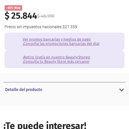
-45% Web
$
25
.
844
$
46
.
990
Precio sin impuestos nacionales
$21.359
Ver promos bancarias y medios de pago
¡Consulta las promociones bancarias del día!
¡Retiro Gratis en nuestro Beauty Stores!
¡Consulta tu Beauty Store más cercano!
Detalle del producto
¡Te puede interesar!