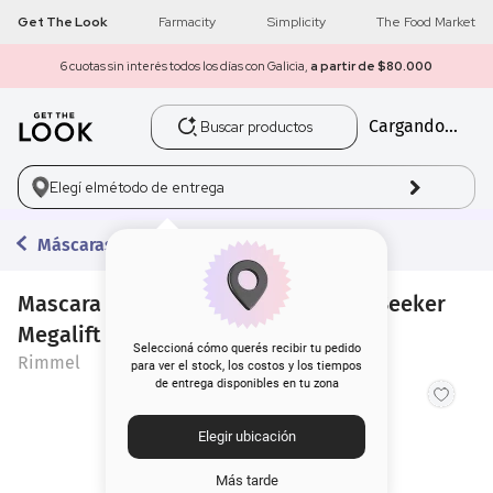
Get The Look
Farmacity
Simplicity
The Food Market
6 cuotas sin interés todos los días con Galicia,
a partir de $80.000
Buscar productos
Cargando...
1
.
get the look
2
.
máscara pestañas
Elegí el
método de entrega
3
.
loreal
Máscaras de Pestañas
4
.
brochas
Mascara de Pestanas Rimmel Thrill Seeker
Megalift Black 001
5
.
corrector
Seleccioná cómo querés recibir tu pedido
Rimmel
para ver el stock, los costos y los tiempos
de entrega disponibles en tu zona
6
.
rubor
Elegir ubicación
7
.
serum
Más tarde