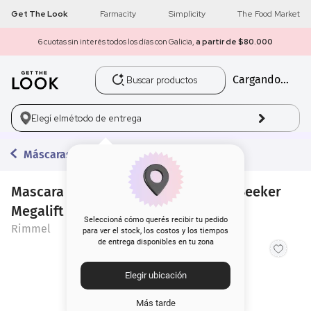
Get The Look
Farmacity
Simplicity
The Food Market
6 cuotas sin interés todos los días con Galicia,
a partir de $80.000
Buscar productos
Cargando...
1
.
get the look
2
.
máscara pestañas
Elegí el
método de entrega
3
.
loreal
Máscaras de Pestañas
4
.
brochas
Mascara de Pestanas Rimmel Thrill Seeker
Megalift Brown 002
5
.
corrector
Seleccioná cómo querés recibir tu pedido
Rimmel
para ver el stock, los costos y los tiempos
de entrega disponibles en tu zona
6
.
rubor
Elegir ubicación
7
.
base
Más tarde