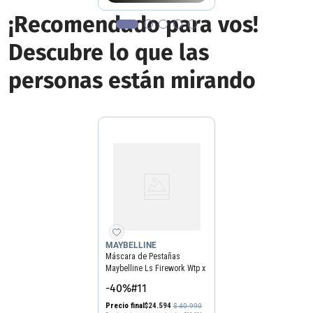
¡Recomendado para vos!
Descubre lo que las
personas están mirando
MAYBELLINE
Máscara de Pestañas
Maybelline Ls Firework Wtp x
32 ml
-40%#11
Precio final
$
24
.
594
$
40
.
990