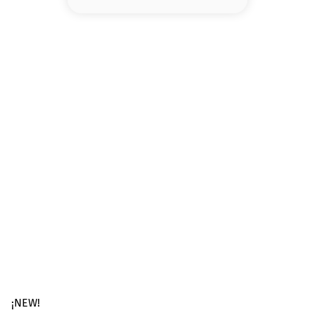
8
.
serum
9
.
cher
10
.
labial
¡NEW!