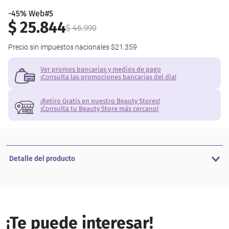
-45% Web#5
$
25
.
844
$
46
.
990
Precio sin impuestos nacionales
$21.359
Ver promos bancarias y medios de pago
¡Consulta las promociones bancarias del día!
¡Retiro Gratis en nuestro Beauty Stores!
¡Consulta tu Beauty Store más cercano!
Detalle del producto
¡Te puede interesar!