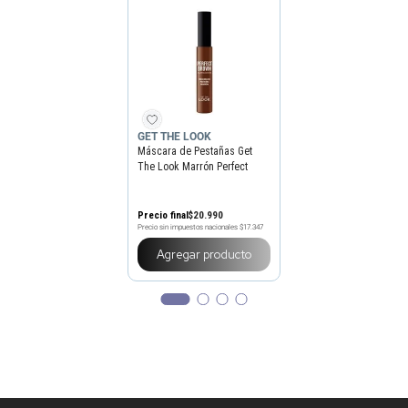
GET THE LOOK
Máscara de Pestañas Get
The Look Marrón Perfect
Brown
Precio final
$
20
.
990
Precio sin impuestos nacionales
$17.347
Agregar producto