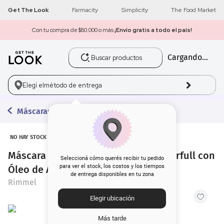
Get The Look
Farmacity
Simplicity
The Food Market
Con tu compra de $80.000 o más
¡Envío gratis a todo el país!
Buscar productos
Cargando...
1
.
get the look
2
.
máscara pestañas
Elegí el
método de entrega
3
.
loreal
Máscaras de Pestañas
4
.
brochas
NO HAY STOCK
Máscara de Pestañas Rimmel Wonderfull con
5
.
corrector
Seleccioná cómo querés recibir tu pedido
para ver el stock, los costos y los tiempos
Óleo de Argán x 8 ml
de entrega disponibles en tu zona
6
.
rubor
Rimmel
Elegir ubicación
7
.
serum
Más tarde