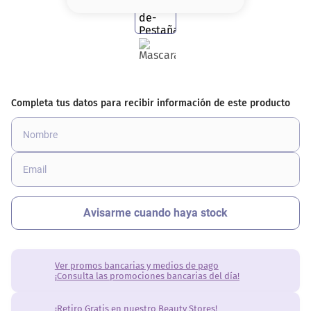
8
.
base
9
.
nyx
10
.
cher
Ver promos bancarias y medios de pago
¡Consulta las promociones bancarias del día!
¡Retiro Gratis en nuestro Beauty Stores!