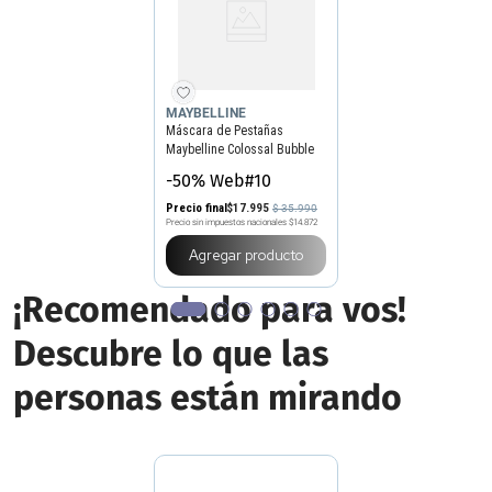
MAYBELLINE
Máscara de Pestañas
Maybelline Colossal Bubble
Very Black x 10 ml
-50% Web#10
Precio final
$
17
.
995
$
35
.
990
Precio sin impuestos nacionales
$14.872
Agregar producto
¡Recomendado para vos!
Descubre lo que las
personas están mirando