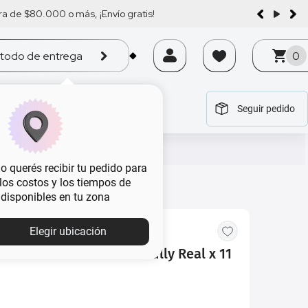
a de $80.000 o más, ¡Envío gratis!
todo de entrega
0
Seguir pedido
tegoría
tegoría
tegoría
tegoría
tegoría
 querés recibir tu pedido para
, los costos y los tiempos de
 disponibles en tu zona
Elegir ubicación
stañas Rimmel Wonderfully Real x 11