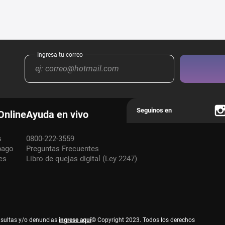
Online
Ayuda en vivo
s
0800-222-3559
pago
Preguntas Frecuentes
es
Libro de quejas digital (Ley 2247)
nsultas y/o denuncias
ingrese aquí
© Copyright 2023. Todos los derechos