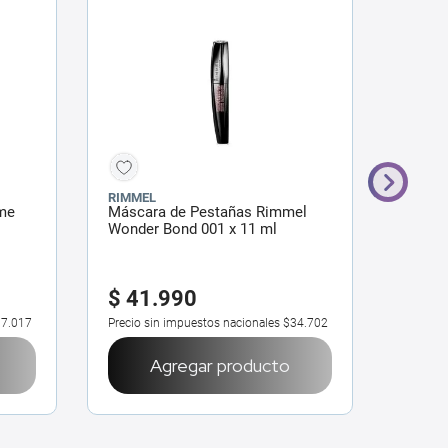
RIMMEL
L'OREA
me
Máscara de Pestañas Rimmel
Máscar
Wonder Bond 001 x 11 ml
París 
-35%
$
41
.
990
$
49
.
9
7.017
Precio sin impuestos nacionales
$34.702
Precio 
Agregar producto