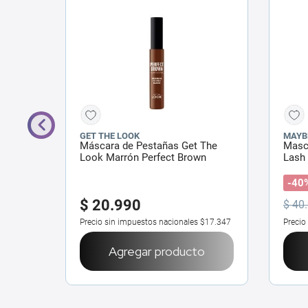
GET THE LOOK
MAYB
al
Máscara de Pestañas Get The
Masc
x 9,9
Look Marrón Perfect Brown
Lash 
Elect
-40
$
20
.
990
$
40
.
$43.793
Precio sin impuestos nacionales
$17.347
Precio
o
Agregar producto