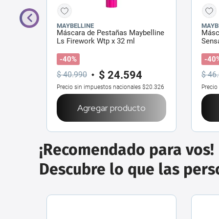
MAYBELLINE
MAYB
reme
Máscara de Pestañas Maybelline
Másc
Ls Firework Wtp x 32 ml
Sensa
x 7,2
-40%
-40
$
24
.
594
$
40
.
990
$
46
.
$18.091
Precio sin impuestos nacionales
$20.326
Precio
o
Agregar producto
¡Recomendado para vos!
Descubre lo que las per