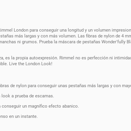
immel London para conseguir una longitud y un volumen impresionant
estañas más largas y con más volumen. Las fibras de nylon de 4 m
n manchas ni grumos. Prueba la máscara de pestañas Wonder'fully 
 es la propia autoexpresión. Rimmel no es perfección ni intimidac
sible. Live the London Look!
ibras de nylon para conseguir unas pestañas más largas y con may
un look a prueba de escamas.
a conseguir un magnífico efecto abanico.
nso en un instante.