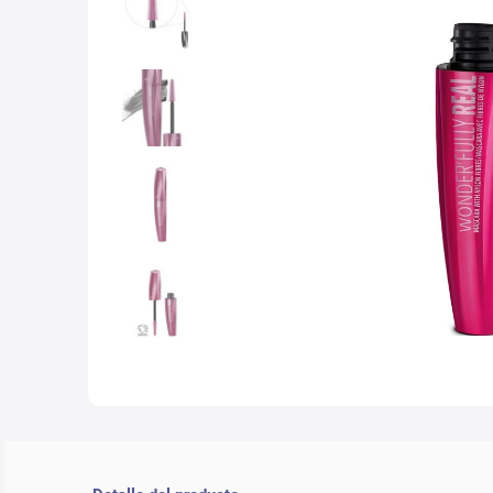
10
.
che