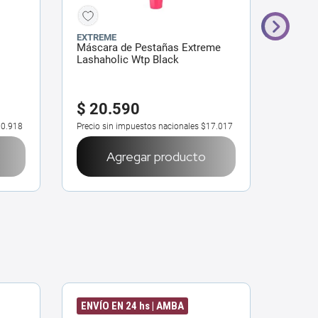
EXTREME
EXTRE
Máscara de Pestañas Extreme
Másca
Lashaholic Wtp Black
Amazi
$
20
.
590
$
21
0.918
Precio sin impuestos nacionales
$17.017
Precio 
Agregar producto
ENVÍO EN 24 hs | AMBA