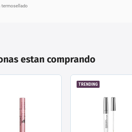
n termosellado
sonas estan comprando
TRENDING