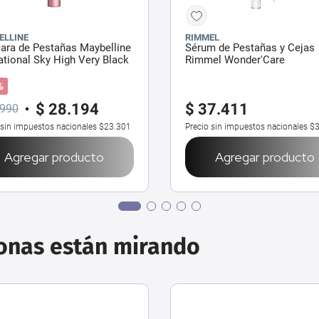
ELLINE
RIMMEL
ara de Pestañas Maybelline
Sérum de Pestañas y Cejas
tional Sky High Very Black
Rimmel Wonder'Care
 ml
%
$
28
.
194
$
37
.
411
990
 sin impuestos nacionales
$23.301
Precio sin impuestos nacionales
$3
Agregar producto
Agregar producto
sonas están mirando