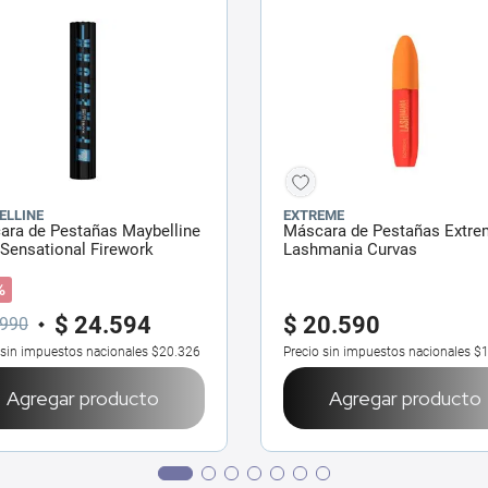
ELLINE
EXTREME
ara de Pestañas Maybelline
Máscara de Pestañas Extre
Sensational Firework
Lashmania Curvas
ro Black x 10 ml
%
$
24
.
594
$
20
.
590
990
 sin impuestos nacionales
$20.326
Precio sin impuestos nacionales
$1
Agregar producto
Agregar producto