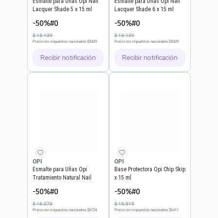
Esmalte para Uñas Opi Nail
Esmalte para Uñas Opi Nail
Lacquer Shade 5 x 15 ml
Lacquer Shade 6 x 15 ml
-50%#0
-50%#0
$
13
.
139
$
13
.
139
Precio sin impuestos nacionales
$5429
Precio sin impuestos nacionales
$5429
Recibir notificación
Recibir notificación
OPI
OPI
Esmalte para Uñas Opi
Base Protectora Opi Chip Skip
Tratamiento Natural Nail
x 15 ml
Strengthener
-50%#0
-50%#0
$
16
.
273
$
15
.
515
Precio sin impuestos nacionales
$6724
Precio sin impuestos nacionales
$6411