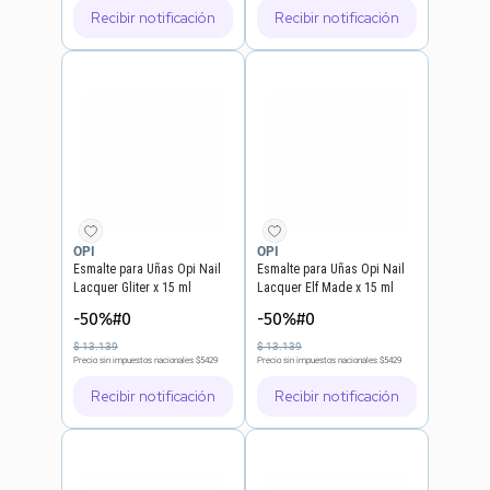
Recibir notificación
Recibir notificación
OPI
OPI
Esmalte para Uñas Opi Nail
Esmalte para Uñas Opi Nail
Lacquer Gliter x 15 ml
Lacquer Elf Made x 15 ml
-50%#0
-50%#0
$
13
.
139
$
13
.
139
Precio sin impuestos nacionales
$5429
Precio sin impuestos nacionales
$5429
Recibir notificación
Recibir notificación