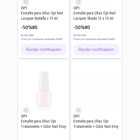
OPI
OPI
Esmalte para Uñas Opi Nail
Esmalte para Uñas Opi Nail
Lacquer Buttafly x 15 ml
Lacquer Shade 12 x 15 ml
-50%#0
-50%#0
$
13
.
139
$
13
.
139
Precio sin impuestos nacionales
$5429
Precio sin impuestos nacionales
$5429
Recibir notificación
Recibir notificación
OPI
OPI
Esmalte para Uñas Opi
Esmalte para Uñas Opi
Tratamiento + Color Nail Envy
Tratamiento + Color Nail Envy
Big Apple Red
Tough Luv