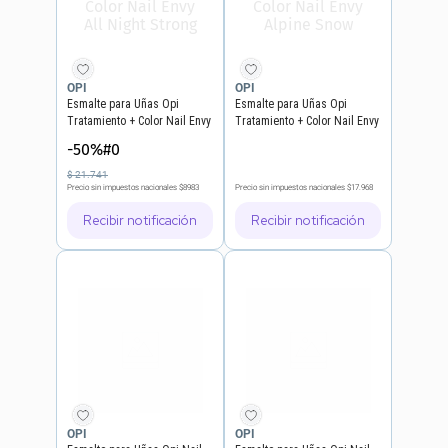
OPI
OPI
Esmalte para Uñas Opi
Esmalte para Uñas Opi
Tratamiento + Color Nail Envy
Tratamiento + Color Nail Envy
All Night Strong
Alpine Snow
-50%#0
$
21
.
741
Precio sin impuestos nacionales
$8983
Precio sin impuestos nacionales
$17.968
Recibir notificación
Recibir notificación
OPI
OPI