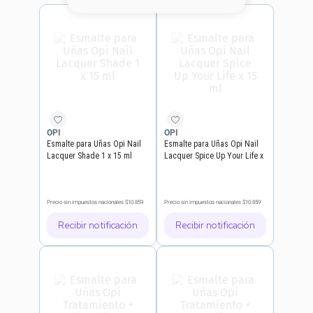
8
.
base
9
.
nyx
10
.
cher
OPI
OPI
Esmalte para Uñas Opi Nail
Esmalte para Uñas Opi Nail
Lacquer Shade 1 x 15 ml
Lacquer Spice Up Your Life x
15 ml
Precio sin impuestos nacionales
$10.859
Precio sin impuestos nacionales
$10.859
Recibir notificación
Recibir notificación