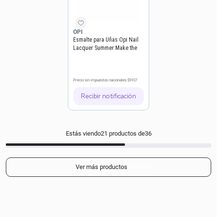
OPI
Esmalte para Uñas Opi Nail
Lacquer Summer Make the
Rules Sunscreening My Calls
Precio sin impuestos nacionales
$9107
Recibir notificación
Estás viendo
21
productos de
36
Mostrar más