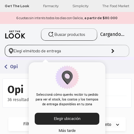
Get The Look
Farmacity
Simplicity
The Food Market
6 cuotas sin interés todos los días con Galicia,
a partir de $80.000
Buscar productos
Cargando...
1
.
get the look
2
.
máscara pestañas
Elegí el
método de entrega
3
.
loreal
Opi
4
.
brochas
Opi
5
.
corrector
Seleccioná cómo querés recibir tu pedido
36
para ver el stock, los costos y los tiempos
de entrega disponibles en tu zona
6
.
rubor
Elegir ubicación
7
.
serum
Filtros
Descuento
Más tarde