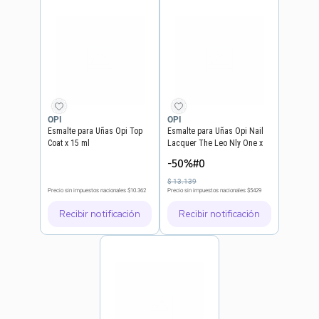
OPI
OPI
Esmalte para Uñas Opi Top
Esmalte para Uñas Opi Nail
Coat x 15 ml
Lacquer The Leo Nly One x
15 ml
-50%#0
$
13
.
139
Precio sin impuestos nacionales
$10.362
Precio sin impuestos nacionales
$5429
Recibir notificación
Recibir notificación