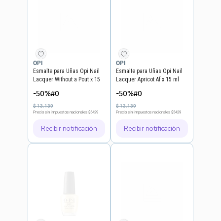
OPI
OPI
Esmalte para Uñas Opi Nail
Esmalte para Uñas Opi Nail
Lacquer Without a Pout x 15
Lacquer Apricot Af x 15 ml
ml
-50%#0
-50%#0
$
13
.
139
$
13
.
139
Precio sin impuestos nacionales
$5429
Precio sin impuestos nacionales
$5429
Recibir notificación
Recibir notificación