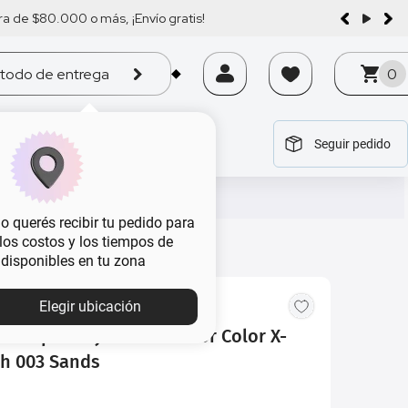
a de $80.000 o más, ¡Envío gratis!
todo de entrega
0
Seguir pedido
tegoría
tegoría
tegoría
tegoría
tegoría
 querés recibir tu pedido para
, los costos y los tiempos de
 disponibles en tu zona
Elegir ubicación
bras para Ojos Max Factor Color X-
ch 003 Sands