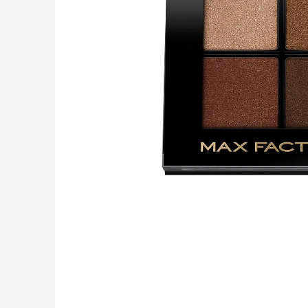
10
.
con