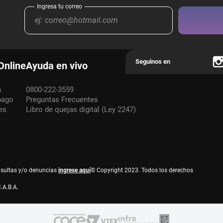
Online
Ayuda en vivo
s
0800-222-3559
pago
Preguntas Frecuentes
es
Libro de quejas digital (Ley 2247)
nsultas y/o denuncias
ingrese aquí
© Copyright 2023. Todos los derechos
.A.B.A.