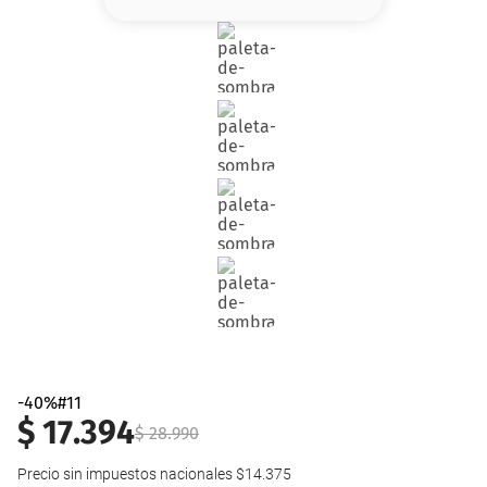
8
.
serum
9
.
cher
10
.
labial
-40%#11
$
17
.
394
$
28
.
990
Precio sin impuestos nacionales
$14.375