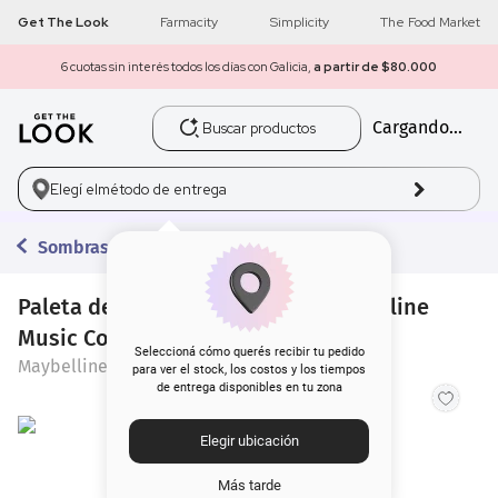
Get The Look
Farmacity
Simplicity
The Food Market
6 cuotas sin interés todos los días con Galicia,
a partir de $80.000
Buscar productos
Cargando...
1
.
get the look
2
.
máscara pestañas
Elegí el
método de entrega
3
.
loreal
Sombras
4
.
brochas
Paleta de Sombras para Ojos Maybelline
Music Collection Reggaeton
5
.
corrector
Seleccioná cómo querés recibir tu pedido
Maybelline
para ver el stock, los costos y los tiempos
de entrega disponibles en tu zona
6
.
rubor
Elegir ubicación
7
.
base
Más tarde