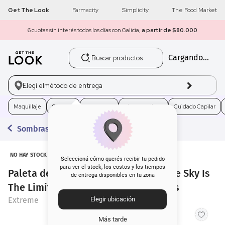
Get The Look
Farmacity
Simplicity
The Food Market
6 cuotas sin interés todos los días con Galicia,
a partir de $80.000
Buscar productos
Cargando...
1
.
get the look
2
.
máscara pestañas
Elegí el
método de entrega
3
.
loreal
Maquillaje
Skincare
Fragancias
Electro Belleza
Cuidado Capilar
Sombras
4
.
brochas
5
.
corrector
NO HAY STOCK
Seleccioná cómo querés recibir tu pedido
para ver el stock, los costos y los tiempos
Paleta de Sombras para Ojos Extreme Sky Is
de entrega disponibles en tu zona
6
.
rubor
The Limit Extreme Nightfall 9 Colores
Extreme
Elegir ubicación
7
.
serum
Más tarde