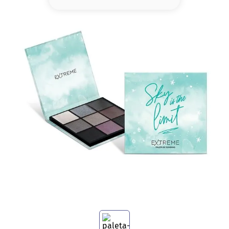
8
.
base
9
.
cher
10
.
nyx