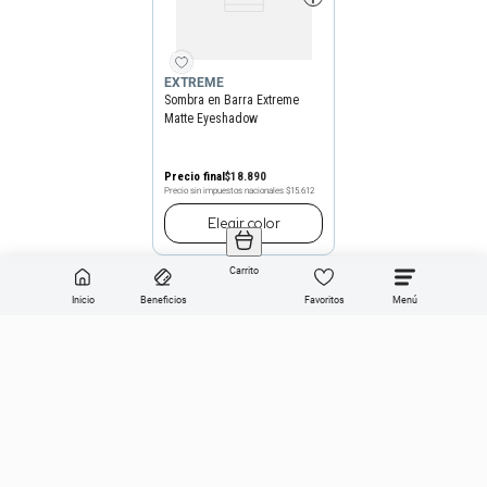
EXTREME
Sombra en Barra Extreme
Matte Eyeshadow
Precio final
$
18
.
890
Precio sin impuestos nacionales
$15.612
Elegir
color
Carrito
Inicio
Beneficios
Favoritos