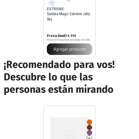
EXTREME
Sombra Magic Extreme Jelly
Sky
Precio final
$
14
.
990
Precio sin impuestos nacionales
$12.388
Agregar producto
¡Recomendado para vos!
Descubre lo que las
personas están mirando