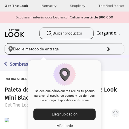
Get The Look
Farmacity
Simplicity
The Food Market
6 cuotas sin interés todos los días con Galicia,
a partir de $80.000
Buscar productos
Cargando...
1
.
get the look
2
.
máscara pestañas
Elegí el
método de entrega
3
.
loreal
Sombras
4
.
brochas
NO HAY STOCK
Paleta de Sombras para Ojos Get The Look
5
.
corrector
Seleccioná cómo querés recibir tu pedido
para ver el stock, los costos y los tiempos
Mini Black 5 Colores
de entrega disponibles en tu zona
6
.
rubor
Get The Look
Elegir ubicación
7
.
serum
Más tarde