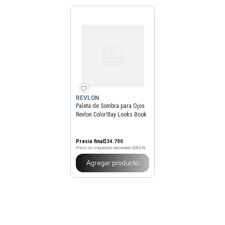
REVLON
Paleta de Sombra para Ojos
Revlon ColorStay Looks Book
3,4 g
Precio final
$
34
.
700
Precio sin impuestos nacionales
$28.678
Agregar producto