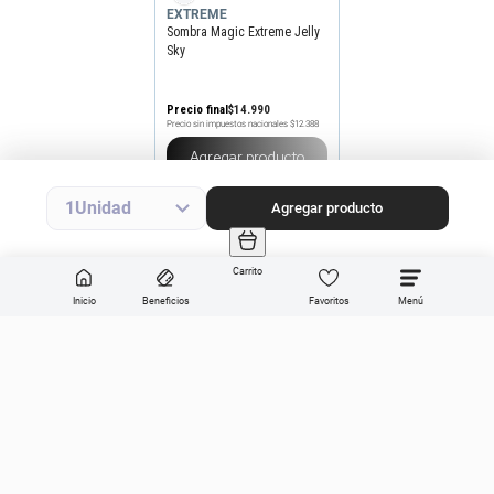
EXTREME
Sombra Magic Extreme Jelly
Sky
Precio final
$
14
.
990
Precio sin impuestos nacionales
$12.388
Agregar producto
1
Agregar producto
Carrito
Inicio
Beneficios
Favoritos