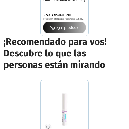
Precio final
$
30
.
990
Precio sin impuestos nacionales
$25.612
Agregar producto
¡Recomendado para vos!
Descubre lo que las
personas están mirando