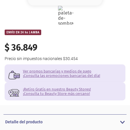
8
.
base
9
.
cher
10
.
nyx
ENVÍO EN 24 hs | AMBA
$
36
.
849
Precio sin impuestos nacionales
$30.454
Ver promos bancarias y medios de pago
¡Consulta las promociones bancarias del día!
¡Retiro Gratis en nuestro Beauty Stores!
¡Consulta tu Beauty Store más cercano!
Detalle del producto