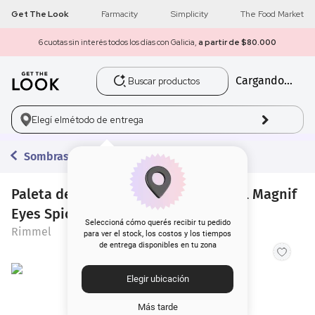
Get The Look
Farmacity
Simplicity
The Food Market
6 cuotas sin interés todos los días con Galicia,
a partir de $80.000
Buscar productos
Cargando...
1
.
get the look
2
.
máscara pestañas
Elegí el
método de entrega
3
.
loreal
Sombras
4
.
brochas
Paleta de Sombras para Ojos Rimmel Magnif
Eyes Spice x 14 g
5
.
corrector
Seleccioná cómo querés recibir tu pedido
Rimmel
para ver el stock, los costos y los tiempos
de entrega disponibles en tu zona
6
.
rubor
Elegir ubicación
7
.
serum
Más tarde