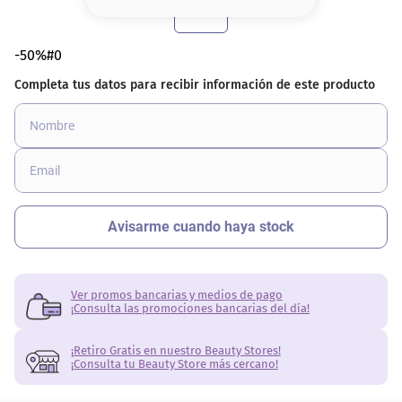
8
.
serum
9
.
cher
-50%#0
10
.
labial
Ver promos bancarias y medios de pago
¡Consulta las promociones bancarias del día!
¡Retiro Gratis en nuestro Beauty Stores!
¡Consulta tu Beauty Store más cercano!