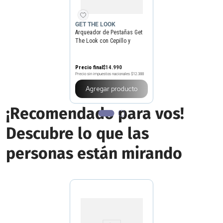
GET THE LOOK
Arqueador de Pestañas Get
The Look con Cepillo y
Respuesto
Precio final
$
14
.
990
Precio sin impuestos nacionales
$12.388
Agregar producto
¡Recomendado para vos!
Descubre lo que las
personas están mirando