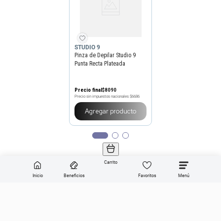
STUDIO 9
Pinza de Depilar Studio 9
Punta Recta Plateada
Precio final
$
8090
Precio sin impuestos nacionales
$6686
Agregar producto
Carrito
Inicio
Beneficios
Favoritos