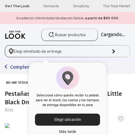
Get The Look
Farmacity
Simplicity
The Food Market
6 cuotas sin interés todos los días con Galicia,
a partir de $80.000
Buscar productos
Cargando...
1
.
get the look
2
.
máscara pestañas
Elegí el
método de entrega
3
.
loreal
Complementos para el Rostro
4
.
brochas
NO HAY STOCK
Pestañas Postizas Kiss Lash Couture Little
5
.
corrector
Seleccioná cómo querés recibir tu pedido
para ver el stock, los costos y los tiempos
Black Dress
de entrega disponibles en tu zona
6
.
rubor
Kiss
Elegir ubicación
7
.
base
Más tarde