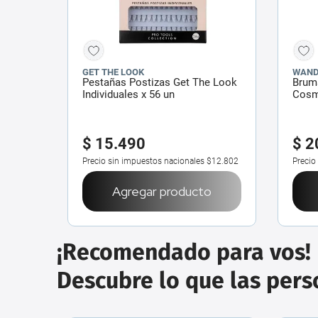
GET THE LOOK
WAND
Pestañas Postizas Get The Look
Brum
Individuales x 56 un
Cosm
$
15
.
490
$
2
Precio sin impuestos nacionales
$12.802
Precio
Agregar producto
¡Recomendado para vos!
Descubre lo que las per