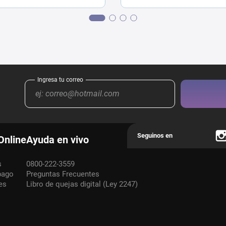
Online
Ayuda en vivo
s
0800-222-3559
pago
Preguntas Frecuentes
es
Libro de quejas digital (Ley 2247)