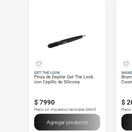
GET THE LOOK
WAND
Pinza de Depilar Get The Look
Brum
con Cepillo de Silicona
Cosm
$
7990
$
2
Precio sin impuestos nacionales
$6603
Precio
Agregar producto