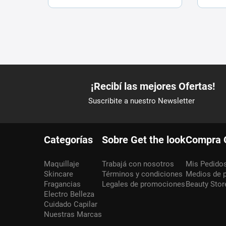
Categorías
Sobre Get the look
Compra 
Maquillaje
Trabajá con nosotros
Mis Pedido
Skincare
Términos y condiciones
Medios de 
Fragancias
Legales de promociones
Beauty Stor
Electro Belleza
Cuidado Capilar
Nuestras Marcas