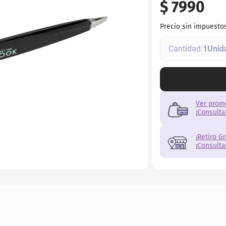
$
7990
ial
Precio sin impuesto
1
Ver prom
¡Consulta
¡Retiro G
¡Consulta