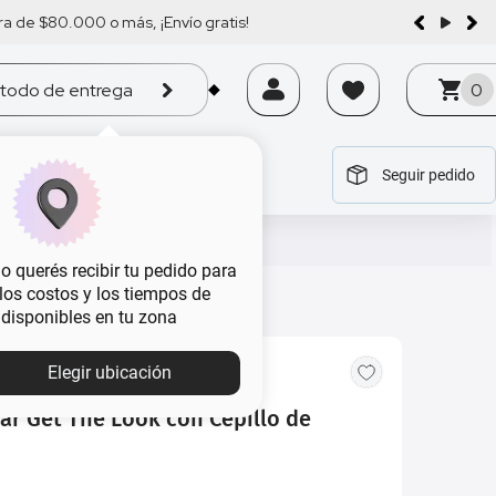
a de $80.000 o más, ¡Envío gratis!
todo de entrega
0
Seguir pedido
tegoría
tegoría
tegoría
tegoría
tegoría
 querés recibir tu pedido para
, los costos y los tiempos de
 disponibles en tu zona
Elegir ubicación
ar Get The Look con Cepillo de