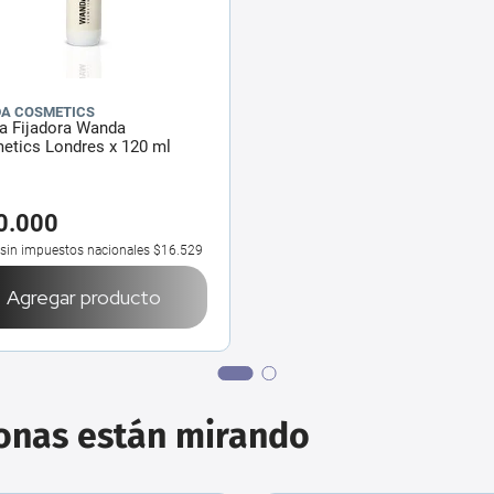
A COSMETICS
a Fijadora Wanda
etics Londres x 120 ml
0
.
000
 sin impuestos nacionales
$16.529
Agregar producto
sonas están mirando