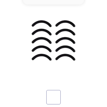
8
.
serum
9
.
cher
10
.
labial