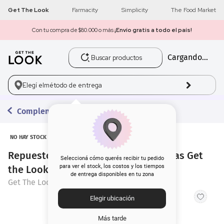
Get The Look
Farmacity
Simplicity
The Food Market
Con tu compra de $80.000 o más
¡Envío gratis a todo el país!
Buscar productos
Cargando...
1
.
get the look
2
.
máscara pestañas
Elegí el
método de entrega
3
.
loreal
Complementos para el Rostro
4
.
brochas
NO HAY STOCK
Repuesto para Arqueador de Pestañas Get
5
.
corrector
Seleccioná cómo querés recibir tu pedido
para ver el stock, los costos y los tiempos
the Look x 5 un
de entrega disponibles en tu zona
6
.
rubor
Get The Look
Elegir ubicación
7
.
base
Más tarde