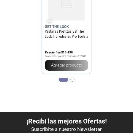
GET THE LOOK
Pestañas Postizas Get The
Look Individuales Pro Tools x
56 un
Precio final
$
15
.
490
Precio sin impuestos nacionales
$12.802
Agregar producto