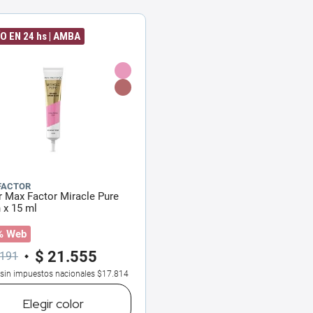
O EN 24 hs | AMBA
FACTOR
 Max Factor Miracle Pure
 x 15 ml
% Web
$
21
.
555
191
 sin impuestos nacionales
$17.814
Elegir
color