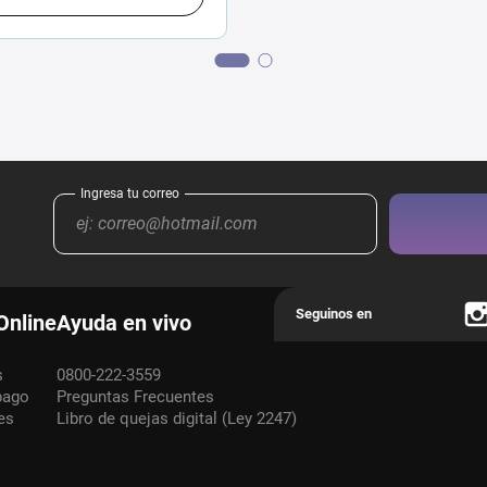
Online
Ayuda en vivo
s
0800-222-3559
pago
Preguntas Frecuentes
es
Libro de quejas digital (Ley 2247)