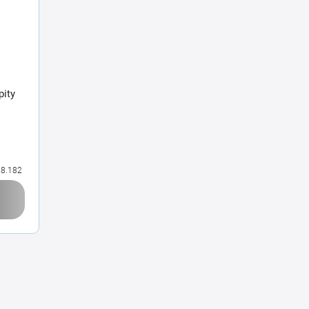
pity
8.182