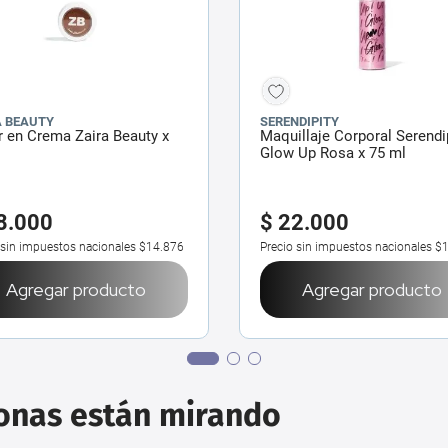
A BEAUTY
SERENDIPITY
 en Crema Zaira Beauty x
Maquillaje Corporal Serendi
Glow Up Rosa x 75 ml
8
.
000
$
22
.
000
 sin impuestos nacionales
$14.876
Precio sin impuestos nacionales
$1
Agregar producto
Agregar producto
sonas están mirando