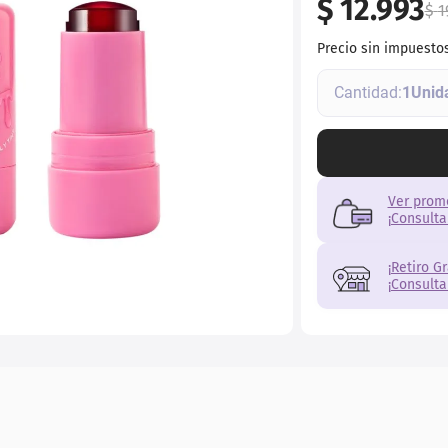
$
12
.
993
torno
$
1
Precio sin impuesto
1
Ver prom
¡Consulta
¡Retiro G
¡Consulta