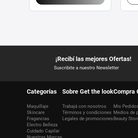
Categorías
Sobre Get the look
Compra 
Maquillaje
Trabajá con nosotros
Mis Pedido
Skincare
Términos y condiciones
Medios de 
Fragancias
Legales de promociones
Beauty Stor
Electro Belleza
Cuidado Capilar
Nuestras Marcas