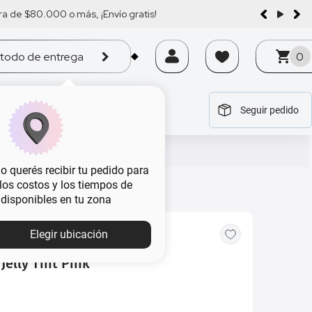
a de $80.000 o más, ¡Envío gratis!
todo de entrega
0
Seguir pedido
tegoría
tegoría
tegoría
tegoría
tegoría
 querés recibir tu pedido para
, los costos y los tiempos de
 disponibles en tu zona
Elegir ubicación
Jelly Tint Pink