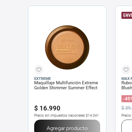
ENVÍ
EXTREME
MAX 
Maquillaje Multifunción Extreme
Rubor
Golden Shimmer Summer Effect
Blush
x 10 g
-45
$
16
.
990
$
39
.
Precio sin impuestos nacionales
$14.041
Precio
Agregar producto