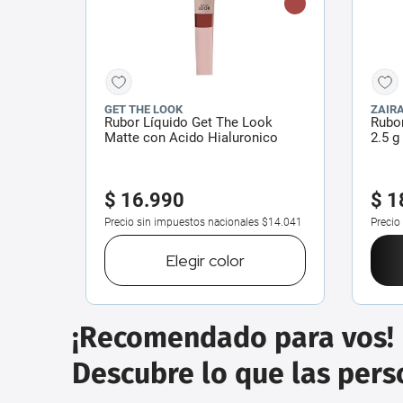
GET THE LOOK
ZAIR
Rubor Líquido Get The Look
Rubor
Matte con Acido Hialuronico
2.5 g
$
16
.
990
$
1
Precio sin impuestos nacionales
$14.041
Precio
Elegir
color
¡Recomendado para vos!
Descubre lo que las per