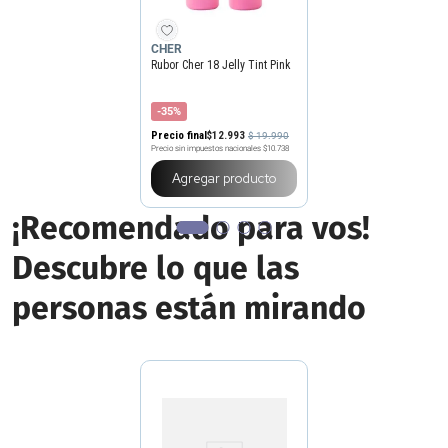
CHER
Rubor Cher 18 Jelly Tint Pink
-35%
Precio final
$
12
.
993
$
19
.
990
Precio sin impuestos nacionales
$10.738
Agregar producto
¡Recomendado para vos!
Descubre lo que las
personas están mirando