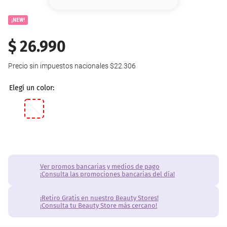
8
.
base
¡NEW!
9
.
cher
$
26
.
990
10
.
nyx
Precio sin impuestos nacionales
$22.306
Ver promos bancarias y medios de pago
¡Consulta las promociones bancarias del día!
¡Retiro Gratis en nuestro Beauty Stores!
¡Consulta tu Beauty Store más cercano!