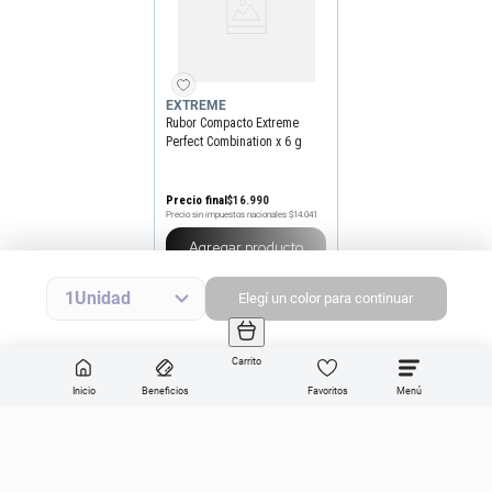
EXTREME
Rubor Compacto Extreme
Perfect Combination x 6 g
Precio final
$
16
.
990
Precio sin impuestos nacionales
$14.041
Agregar producto
1
Elegí
un
color
para continuar
Carrito
Inicio
Beneficios
Favoritos