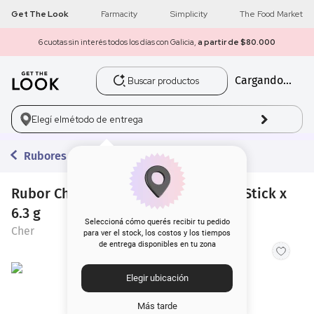
Get The Look
Farmacity
Simplicity
The Food Market
6 cuotas sin interés todos los días con Galicia,
a partir de $80.000
Buscar productos
Cargando...
1
.
get the look
2
.
máscara pestañas
Elegí el
método de entrega
3
.
loreal
Rubores
4
.
brochas
Rubor Cher 18 Sarcastic Blush Multi Stick x
6.3 g
5
.
corrector
Seleccioná cómo querés recibir tu pedido
Cher
para ver el stock, los costos y los tiempos
de entrega disponibles en tu zona
6
.
rubor
Elegir ubicación
7
.
serum
Más tarde