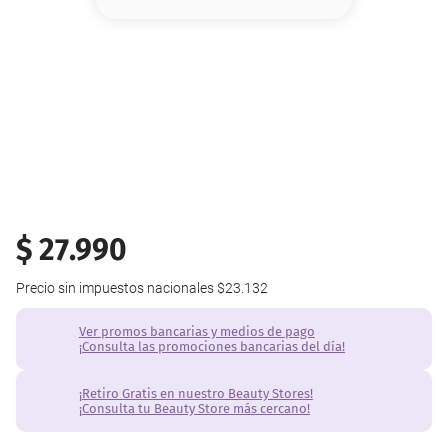
8
.
base
9
.
nyx
10
.
cher
$
27
.
990
Precio sin impuestos nacionales
$23.132
Ver promos bancarias y medios de pago
¡Consulta las promociones bancarias del día!
¡Retiro Gratis en nuestro Beauty Stores!
¡Consulta tu Beauty Store más cercano!