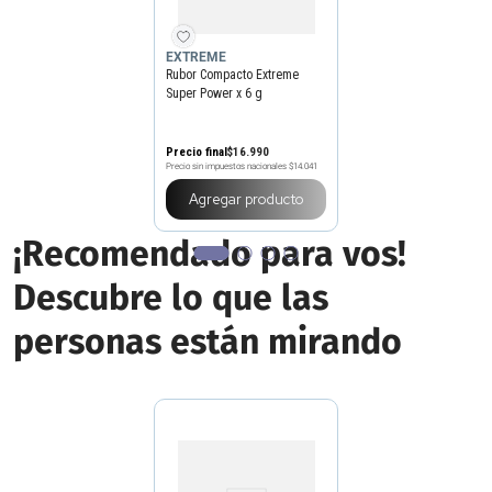
EXTREME
Rubor Compacto Extreme
Super Power x 6 g
Precio final
$
16
.
990
Precio sin impuestos nacionales
$14.041
Agregar producto
¡Recomendado para vos!
Descubre lo que las
personas están mirando