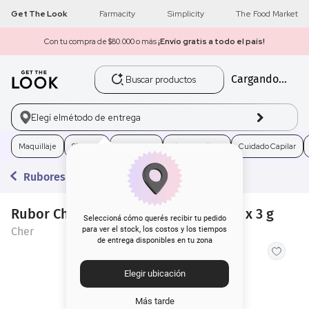
Get The Look
Farmacity
Simplicity
The Food Market
Con tu compra de $80.000 o más
¡Envío gratis a todo el país!
Buscar productos
Cargando...
1
.
get the look
2
.
máscara pestañas
Elegí el
método de entrega
3
.
loreal
Maquillaje
Skincare
Fragancias
Electro Belleza
Cuidado Capilar
Rubores
4
.
brochas
Rubor Cher 18 Sarcastic Sugar Peach x 3 g
5
.
corrector
Seleccioná cómo querés recibir tu pedido
Cher
para ver el stock, los costos y los tiempos
de entrega disponibles en tu zona
6
.
rubor
Elegir ubicación
7
.
serum
Más tarde