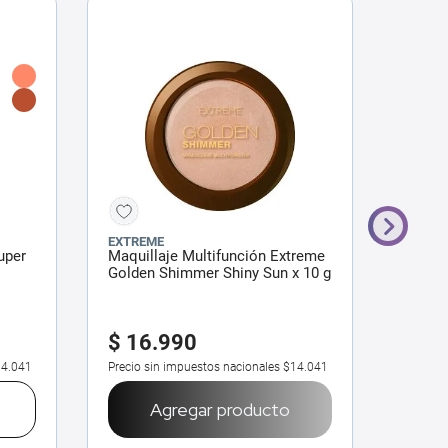
EXTREME
SEREND
uper
Maquillaje Multifunción Extreme
Maquil
Golden Shimmer Shiny Sun x 10 g
Glow U
$
16
.
990
$
22
4.041
Precio sin impuestos nacionales
$14.041
Precio 
Agregar producto