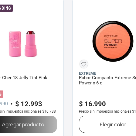
NDING
EXTREME
 Cher 18 Jelly Tint Pink
Rubor Compacto Extreme S
Power x 6 g
%
$
12
.
993
$
16
.
990
990
 sin impuestos nacionales
$10.738
Precio sin impuestos nacionales
$1
Agregar producto
Elegir
color