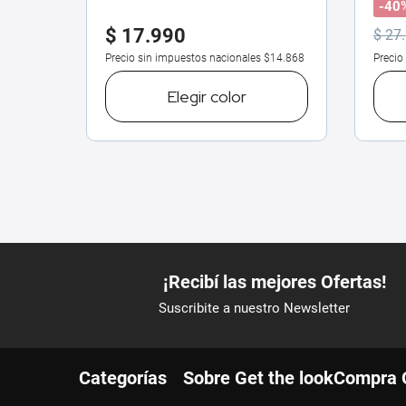
-40
$
17
.
990
$
27
.
$18.182
Precio sin impuestos nacionales
$14.868
Precio
o
Elegir
color
Categorías
Sobre Get the look
Compra 