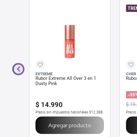
TRE
EXTREME
CHER
ipity
Rubor Extreme All Over 3 en 1
Rubor
Dusty Pink
-35
$
14
.
990
$
19
.
$18.182
Precio sin impuestos nacionales
$12.388
Precio
o
Agregar producto