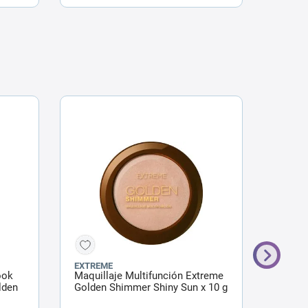
EXTREME
CHER
ook
Maquillaje Multifunción Extreme
Rubor 
lden
Golden Shimmer Shiny Sun x 10 g
Peach 