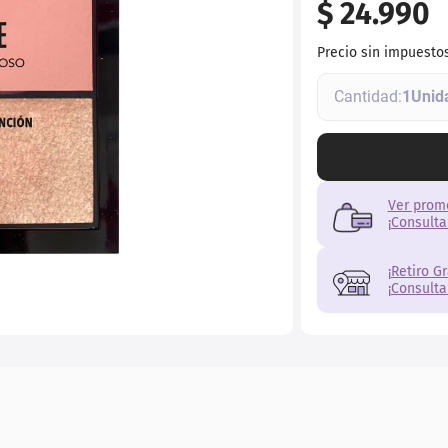
$
24
.
990
torno
Precio sin impuesto
1
Ver prom
¡Consulta
¡Retiro G
¡Consulta