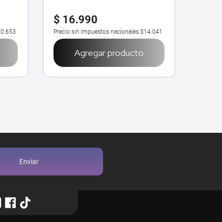
$
16
.
990
$
27
0.653
Precio sin impuestos nacionales
$14.041
Precio 
Agregar producto
Enviar