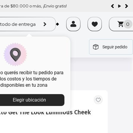
a de $80.000 o más, ¡Envío gratis!
todo de entrega
0
Seguir pedido
tegoría
tegoría
tegoría
tegoría
tegoría
 querés recibir tu pedido para
, los costos y los tiempos de
 disponibles en tu zona
Elegir ubicación
to Get The Look Luminous Cheek