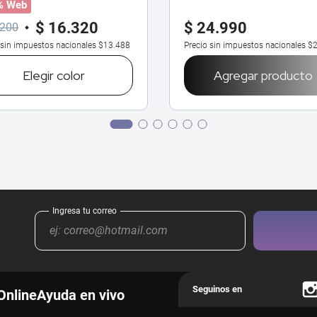
% Web
$
16
.
320
$
24
.
990
200
 sin impuestos nacionales
$13.488
Precio sin impuestos nacionales
$2
Elegir
color
Agregar producto
Online
Ayuda en vivo