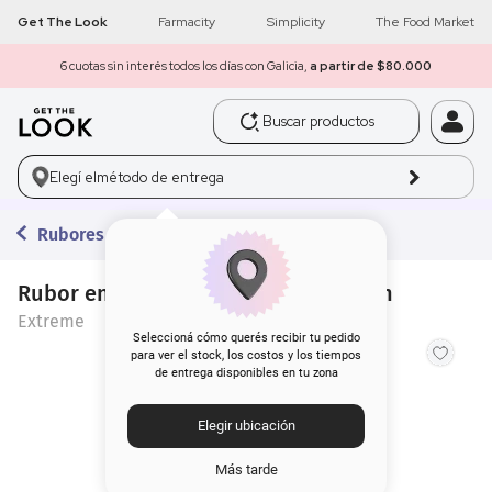
Get The Look
Farmacity
Simplicity
The Food Market
6 cuotas sin interés todos los días con Galicia,
a partir de $80.000
Buscar productos
1
.
get the look
Elegí el
método de entrega
2
.
máscara pestañas
Rubores
3
.
loreal
4
.
brochas
Rubor en Crema Extreme Magic Blush
Extreme
5
.
corrector
Seleccioná cómo querés recibir tu pedido
para ver el stock, los costos y los tiempos
de entrega disponibles en tu zona
6
.
rubor
Elegir ubicación
7
.
serum
Más tarde