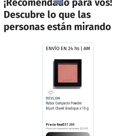
¡Recomendado para vos!
Descubre lo que las
personas están mirando
ENVÍO EN 24 hs | AMBA
REVLON
Rubor Compacto Powder
Blush Cheek Boutique x 10 g
Precio final
$
27
.
200
Precio sin impuestos nacionales
$22.479