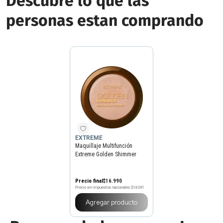
Descubre lo que las
personas estan comprando
EXTREME
Maquillaje Multifunción
Extreme Golden Shimmer
Shiny Sun x 10 g
Precio final
$
16
.
990
Precio sin impuestos nacionales
$14.041
Agregar producto