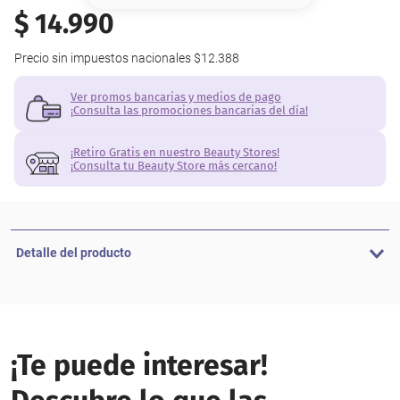
8
.
base
$
14
.
990
9
.
cher
Precio sin impuestos nacionales
$12.388
10
.
nyx
Ver promos bancarias y medios de pago
¡Consulta las promociones bancarias del día!
¡Retiro Gratis en nuestro Beauty Stores!
¡Consulta tu Beauty Store más cercano!
Detalle del producto
¡Te puede interesar!