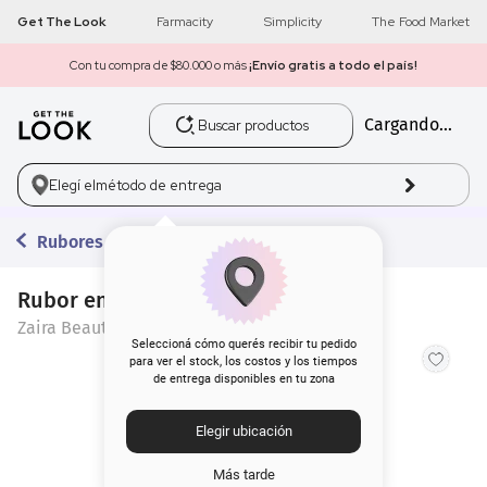
Get The Look
Farmacity
Simplicity
The Food Market
Con tu compra de $80.000 o más
¡Envío gratis a todo el país!
Buscar productos
Cargando...
1
.
get the look
2
.
máscara pestañas
Elegí el
método de entrega
3
.
loreal
Rubores
4
.
brochas
Rubor en Crema Zaira Beauty x 2.5 g
Zaira Beauty
5
.
corrector
Seleccioná cómo querés recibir tu pedido
para ver el stock, los costos y los tiempos
de entrega disponibles en tu zona
6
.
rubor
Elegir ubicación
7
.
base
Más tarde