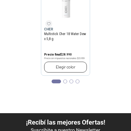
CHER
Multistick Cher 18 Water Dew
x 5,8 g
Precio final
$
28
.
990
Precio sin impuestos nacionales
$23.959
Elegir
color