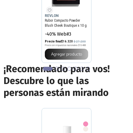
REVLON
Rubor Compacto Powder
Blush Cheek Boutique x 10 g
-40% Web#3
Precio final
$
16
.
320
$
27
.
200
Precio sin impuestos nacionales
$13.488
Agregar producto
¡Recomendado para vos!
Descubre lo que las
personas están mirando