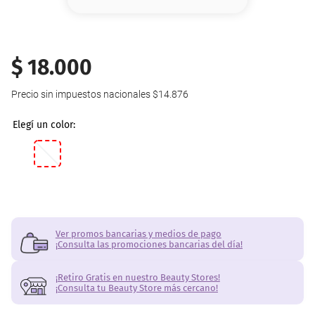
8
.
serum
9
.
cher
$
18
.
000
10
.
labial
Precio sin impuestos nacionales
$14.876
Ver promos bancarias y medios de pago
¡Consulta las promociones bancarias del día!
¡Retiro Gratis en nuestro Beauty Stores!
¡Consulta tu Beauty Store más cercano!