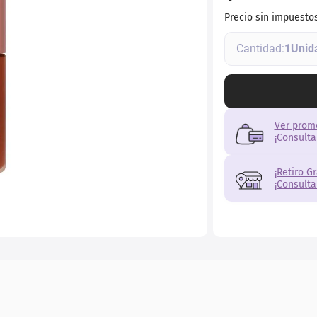
ial
Precio sin impuesto
1
Ver prom
¡Consulta
¡Retiro G
¡Consulta