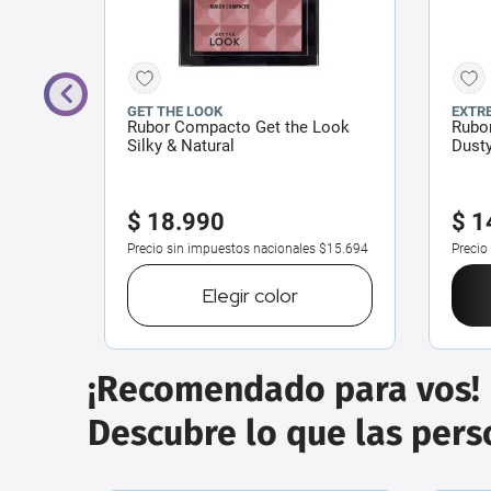
GET THE LOOK
EXTR
ugar
Rubor Compacto Get the Look
Rubor
Silky & Natural
Dusty
$
18
.
990
$
1
$23.132
Precio sin impuestos nacionales
$15.694
Precio
o
Elegir
color
¡Recomendado para vos!
Descubre lo que las per