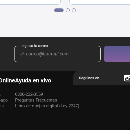
Online
Ayuda en vivo
s
0800-222-3559
pago
Preguntas Frecuentes
es
Libro de quejas digital (Ley 2247)