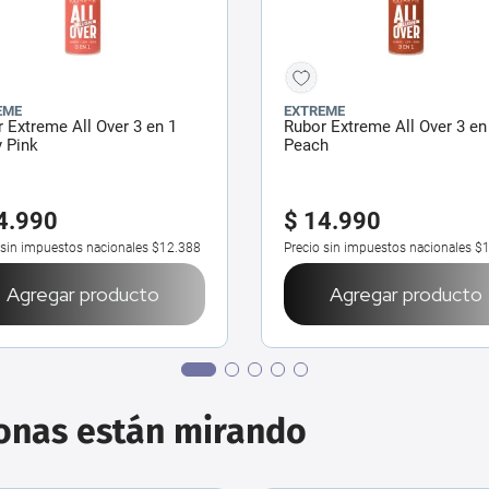
EME
EXTREME
 Extreme All Over 3 en 1
Rubor Extreme All Over 3 en
 Pink
Peach
4
.
990
$
14
.
990
 sin impuestos nacionales
$12.388
Precio sin impuestos nacionales
$1
Agregar producto
Agregar producto
sonas están mirando