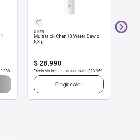
CHER
CHER
 1
Multistick Cher 18 Water Dew x
Rubor 
5,8 g
Peach 
$
28
.
990
$
27
2.388
Precio sin impuestos nacionales
$23.959
Precio 
Elegir
color