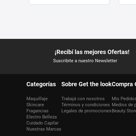
Categorías
Sobre Get the look
Compra 
Maquillaje
Trabajá con nosotros
Mis Pedido
Skincare
Términos y condiciones
Medios de 
Fragancias
Legales de promociones
Beauty Stor
Electro Belleza
Cuidado Capilar
Nuestras Marcas