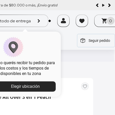
a de $80.000 o más, ¡Envío gratis!
todo de entrega
0
Seguir pedido
tegoría
tegoría
tegoría
tegoría
tegoría
 querés recibir tu pedido para
, los costos y los tiempos de
 disponibles en tu zona
Elegir ubicación
 All Over 3 en 1 Peach