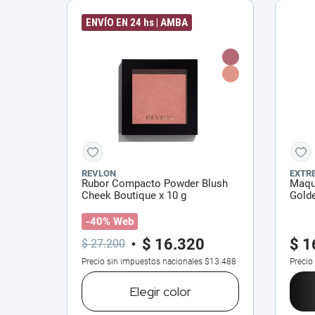
ENVÍO EN 24 hs | AMBA
REVLON
EXTR
Rubor Compacto Powder Blush
Maqui
Cheek Boutique x 10 g
Golde
-40% Web
$
16
.
320
$
1
$
27
.
200
Precio sin impuestos nacionales
$13.488
Precio
Elegir
color