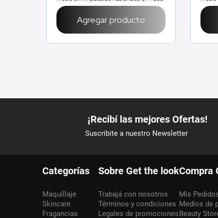
Agregar producto
Categorías
Sobre Get the look
Compra 
Maquillaje
Trabajá con nosotros
Mis Pedido
Skincare
Términos y condiciones
Medios de 
Fragancias
Legales de promociones
Beauty Stor