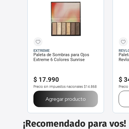
EXTREME
REVL
Paleta de Sombras para Ojos
Palet
Extreme 6 Colores Sunrise
Revlo
g
$
17
.
990
$
3
Precio sin impuestos nacionales
$14.868
Precio
Agregar producto
¡Recomendado para vos!