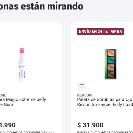
sonas están mirando
ENVÍO EN 24 hs | AMBA
EME
REVLON
ra Magic Extreme Jelly
Paleta de Sombras para Ojo
le Gum
Revlon So Fierce! Fully Loa
4
.
990
$
31
.
900
 sin impuestos nacionales
$12.388
Precio sin impuestos nacionales
$2