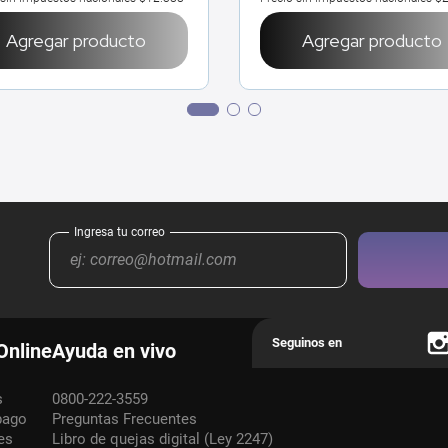
Agregar producto
Agregar producto
Online
Ayuda en vivo
s
0800-222-3559
pago
Preguntas Frecuentes
es
Libro de quejas digital (Ley 2247)