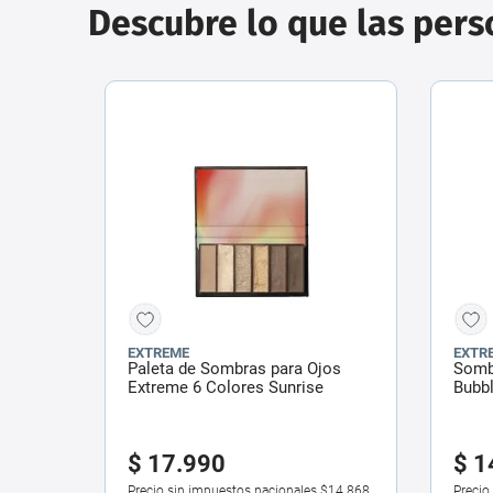
Descubre lo que las per
EXTREME
EXTR
Paleta de Sombras para Ojos
Somb
Extreme 6 Colores Sunrise
Bubb
$
17
.
990
$
1
Precio sin impuestos nacionales
$14.868
Precio