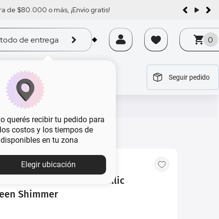
a de $80.000 o más, ¡Envío gratis!
todo de entrega
0
Seguir pedido
tegoría
tegoría
tegoría
tegoría
tegoría
 querés recibir tu pedido para
, los costos y los tiempos de
 disponibles en tu zona
Elegir ubicación
s en Barra Extreme Metallic
een Shimmer