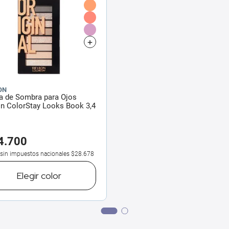
ON
a de Sombra para Ojos
n ColorStay Looks Book 3,4
4
.
700
 sin impuestos nacionales
$28.678
Elegir
color