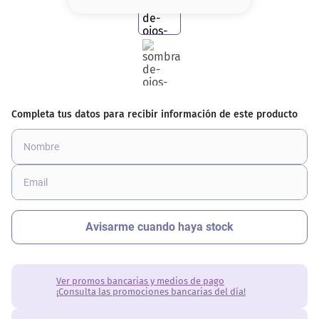
8
.
serum
9
.
cher
10
.
labial
Ver promos bancarias y medios de pago
¡Consulta las promociones bancarias del día!