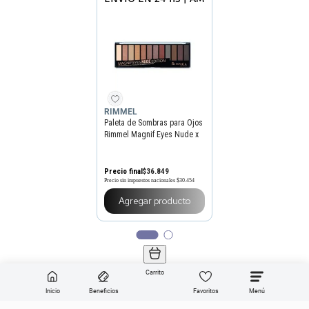
RIMMEL
Paleta de Sombras para Ojos
Rimmel Magnif Eyes Nude x
14 g
Precio final
$
36
.
849
Precio sin impuestos nacionales
$30.454
Agregar producto
Carrito
Inicio
Beneficios
Favoritos