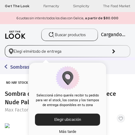
Get The Look
Farmacity
Simplicity
The Food Market
6 cuotas sin interés todos los días con Galicia,
a partir de $80.000
Buscar productos
Cargando...
1
.
get the look
2
.
máscara pestañas
Elegí el
método de entrega
3
.
loreal
Sombras
4
.
brochas
NO HAY STOCK
Sombra de Ojos Max Factor Masterpiece
5
.
corrector
Seleccioná cómo querés recibir tu pedido
para ver el stock, los costos y los tiempos
Nude Palette 005 Cherry Nudes
de entrega disponibles en tu zona
6
.
rubor
Max Factor
Elegir ubicación
7
.
base
Más tarde