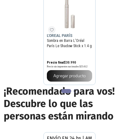
L'OREAL PARÍS
Sombra en Barra L'Oréal
París Le Shadow Stick x 1.4 g
Precio final
$
30
.
990
Precio sin impuestos nacionales
$25.612
Agregar producto
¡Recomendado para vos!
Descubre lo que las
personas están mirando
ENVÍO EN 24 hs | AMBA