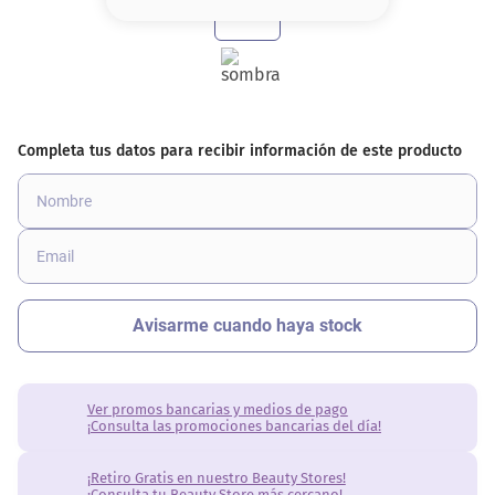
8
.
base
9
.
cher
10
.
nyx
Ver promos bancarias y medios de pago
¡Consulta las promociones bancarias del día!
¡Retiro Gratis en nuestro Beauty Stores!
¡Consulta tu Beauty Store más cercano!