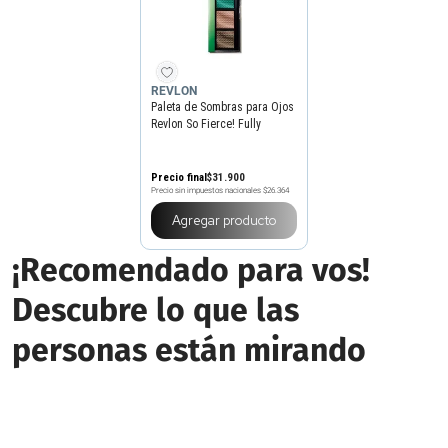
REVLON
Paleta de Sombras para Ojos
Revlon So Fierce! Fully
Loaded
Precio final
$
31
.
900
Precio sin impuestos nacionales
$26.364
Agregar producto
¡Recomendado para vos!
Descubre lo que las
personas están mirando