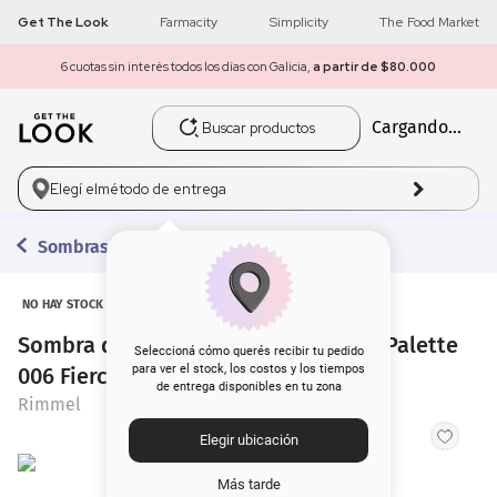
Get The Look
Farmacity
Simplicity
The Food Market
6 cuotas sin interés todos los días con Galicia,
a partir de $80.000
Buscar productos
Cargando...
1
.
get the look
2
.
máscara pestañas
Elegí el
método de entrega
3
.
loreal
Sombras
4
.
brochas
NO HAY STOCK
Sombra de Ojos Rimmel Mini Power Palette
5
.
corrector
Seleccioná cómo querés recibir tu pedido
para ver el stock, los costos y los tiempos
006 Fierce
de entrega disponibles en tu zona
6
.
rubor
Rimmel
Elegir ubicación
7
.
serum
Más tarde