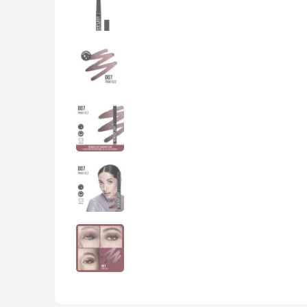
10
.
lab