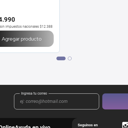
4
.
990
 sin impuestos nacionales
$12.388
Agregar producto
Online
Ayuda en vivo