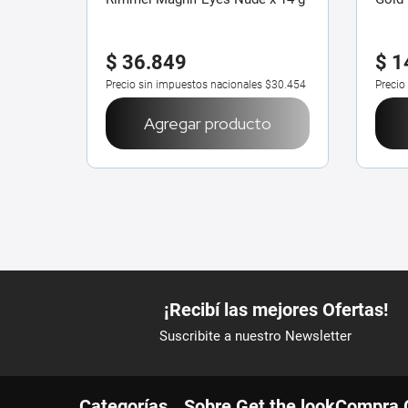
$
36
.
849
$
1
Precio sin impuestos nacionales
$30.454
Precio
Agregar producto
Categorías
Sobre Get the look
Compra 