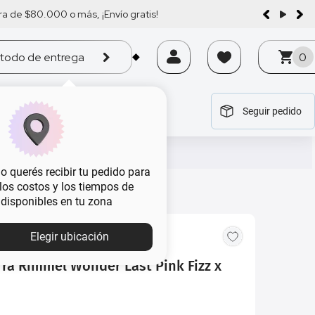
a de $80.000 o más, ¡Envío gratis!
todo de entrega
0
Seguir pedido
tegoría
tegoría
tegoría
tegoría
tegoría
 querés recibir tu pedido para
, los costos y los tiempos de
 disponibles en tu zona
MBA
Elegir ubicación
ra Rimmel Wonder Last Pink Fizz x