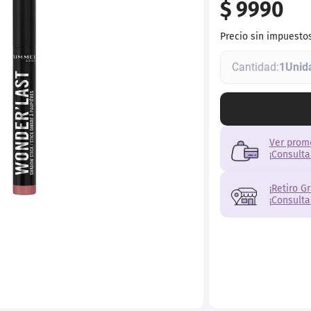
$
9990
ial
Precio sin impuesto
1
Ver prom
¡Consulta
¡Retiro G
¡Consulta