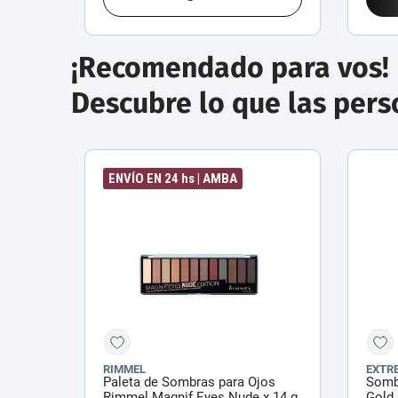
¡Recomendado para vos!
Descubre lo que las per
ENVÍO EN 24 hs | AMBA
RIMMEL
EXTR
Paleta de Sombras para Ojos
Somb
Rimmel Magnif Eyes Nude x 14 g
Gold