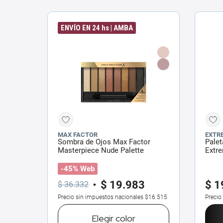
ENVÍO EN 24 hs | AMBA
MAX FACTOR
EXTR
Sombra de Ojos Max Factor
Palet
Masterpiece Nude Palette
Extre
-45% Web
$
19
.
983
$
1
$
36
.
332
Precio sin impuestos nacionales
$16.515
Precio
Elegir
color