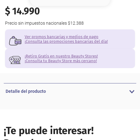
8
.
base
$
14
.
990
9
.
nyx
Precio sin impuestos nacionales
$12.388
10
.
cher
Ver promos bancarias y medios de pago
¡Consulta las promociones bancarias del día!
¡Retiro Gratis en nuestro Beauty Stores!
¡Consulta tu Beauty Store más cercano!
Detalle del producto
¡Te puede interesar!