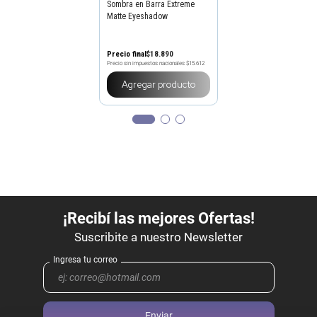
Sombra en Barra Extreme
Matte Eyeshadow
Precio final
$
18
.
890
Precio sin impuestos nacionales
$15.612
Agregar producto
Enviar