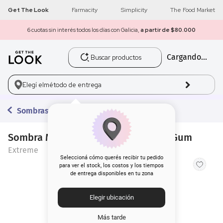
Get The Look
Farmacity
Simplicity
The Food Market
6 cuotas sin interés todos los días con Galicia,
a partir de $80.000
Buscar productos
Cargando...
1
.
get the look
2
.
máscara pestañas
Elegí el
método de entrega
3
.
loreal
Sombras
4
.
brochas
Sombra Magic Extreme Jelly Bubble Gum
Extreme
5
.
corrector
Seleccioná cómo querés recibir tu pedido
para ver el stock, los costos y los tiempos
de entrega disponibles en tu zona
6
.
rubor
Elegir ubicación
7
.
serum
Más tarde