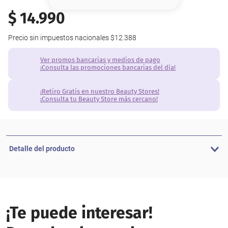
8
.
base
$
14
.
990
9
.
nyx
Precio sin impuestos nacionales
$12.388
10
.
cher
Ver promos bancarias y medios de pago
¡Consulta las promociones bancarias del día!
¡Retiro Gratis en nuestro Beauty Stores!
¡Consulta tu Beauty Store más cercano!
Detalle del producto
¡Te puede interesar!