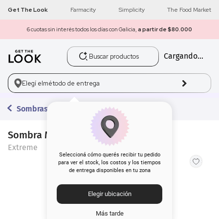
Get The Look
Farmacity
Simplicity
The Food Market
6 cuotas sin interés todos los días con Galicia,
a partir de $80.000
Buscar productos
Cargando...
1
.
get the look
2
.
máscara pestañas
Elegí el
método de entrega
3
.
loreal
Sombras
4
.
brochas
Sombra Magic Extreme Jelly Gold
Extreme
5
.
corrector
Seleccioná cómo querés recibir tu pedido
para ver el stock, los costos y los tiempos
de entrega disponibles en tu zona
6
.
rubor
Elegir ubicación
7
.
serum
Más tarde