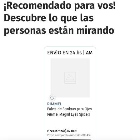
¡Recomendado para vos!
Descubre lo que las
personas están mirando
ENVÍO EN 24 hs | AMBA
RIMMEL
Paleta de Sombras para Ojos
Rimmel Magnif Eyes Spice x
14 g
Precio final
$
36
.
849
Precio sin impuestos nacionales
$30.454