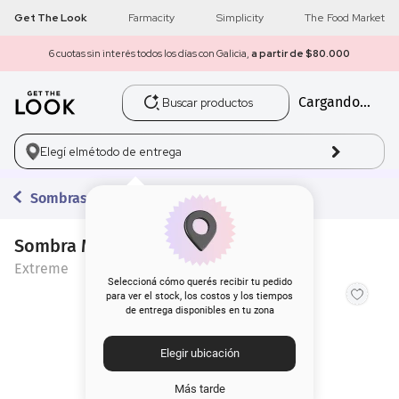
Get The Look
Farmacity
Simplicity
The Food Market
6 cuotas sin interés todos los días con Galicia,
a partir de $80.000
Buscar productos
Cargando...
1
.
get the look
2
.
máscara pestañas
Elegí el
método de entrega
3
.
loreal
Sombras
4
.
brochas
Sombra Magic Extreme Jelly Sky
Extreme
5
.
corrector
Seleccioná cómo querés recibir tu pedido
para ver el stock, los costos y los tiempos
de entrega disponibles en tu zona
6
.
rubor
Elegir ubicación
7
.
serum
Más tarde