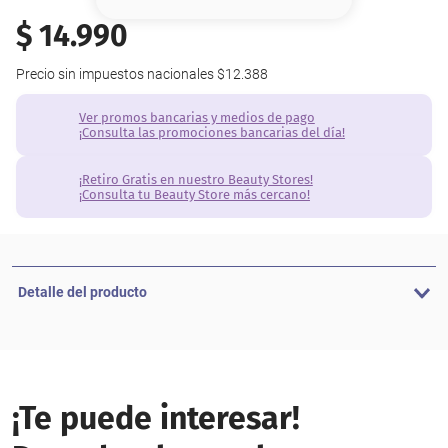
8
.
base
$
14
.
990
9
.
nyx
Precio sin impuestos nacionales
$12.388
10
.
cher
Ver promos bancarias y medios de pago
¡Consulta las promociones bancarias del día!
¡Retiro Gratis en nuestro Beauty Stores!
¡Consulta tu Beauty Store más cercano!
Detalle del producto
¡Te puede interesar!