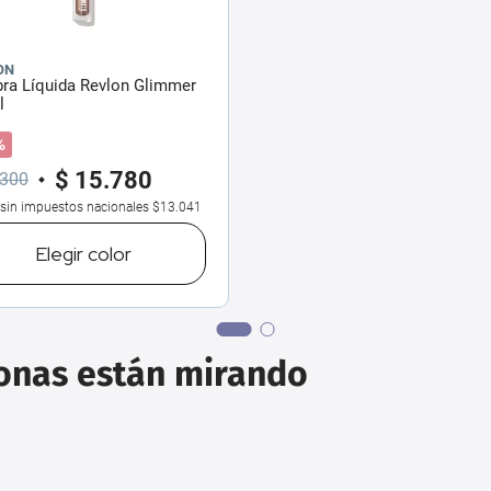
ON
ra Líquida Revlon Glimmer
l
%
$
15
.
780
300
 sin impuestos nacionales
$13.041
Elegir
color
sonas están mirando