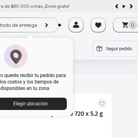
a de $80.000 o más, ¡Envío gratis!
todo de entrega
0
Seguir pedido
tegoría
tegoría
tegoría
tegoría
tegoría
 querés recibir tu pedido para
, los costos y los tiempos de
 disponibles en tu zona
Elegir ubicación
s Revlon ColorStay Creme 720 x 5.2 g