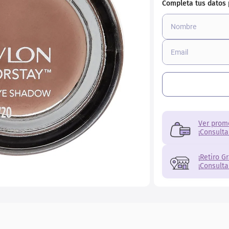
ial
Ver prom
¡Consulta
¡Retiro G
¡Consulta