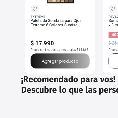
EXTREME
REVL
Paleta de Sombras para Ojos
Somb
Extreme 6 Colores Sunrise
x 3 m
-40
$
17
.
990
$
26
.
Precio sin impuestos nacionales
$14.868
Precio
Agregar producto
¡Recomendado para vos!
Descubre lo que las per