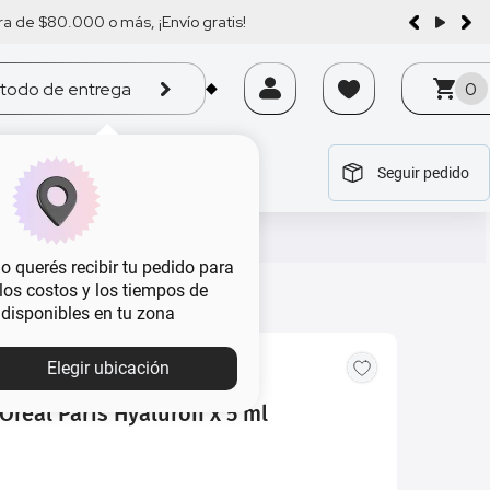
a de $80.000 o más, ¡Envío gratis!
todo de entrega
0
Seguir pedido
tegoría
tegoría
tegoría
tegoría
tegoría
 querés recibir tu pedido para
, los costos y los tiempos de
 disponibles en tu zona
Elegir ubicación
Oreal Paris Hyaluron x 5 ml