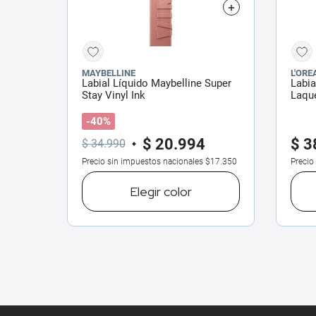
MAYBELLINE
L'ORE
Labial Líquido Maybelline Super
Labia
Stay Vinyl Ink
Laque
-40%
$
20
.
994
$
3
$
34
.
990
Precio sin impuestos nacionales
$17.350
Precio
Elegir
color