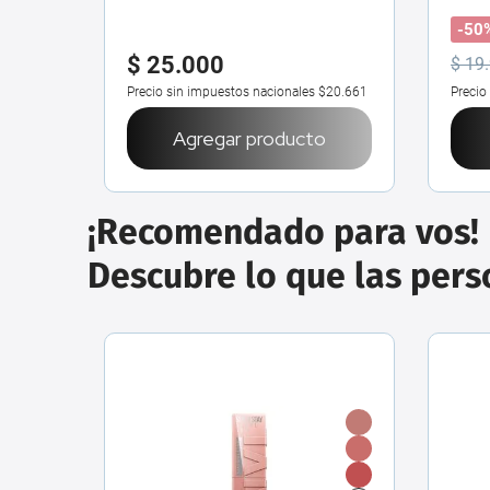
-50
$
25
.
000
$
19
.
Precio sin impuestos nacionales
$20.661
Precio
Agregar producto
¡Recomendado para vos!
Descubre lo que las per