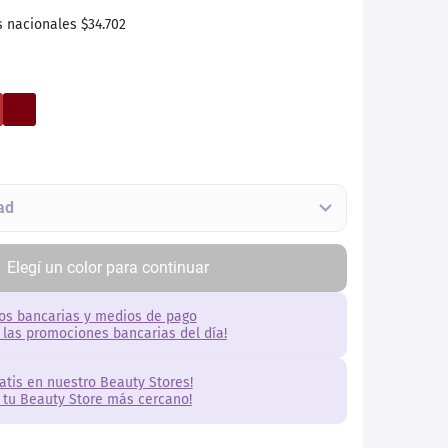
s nacionales
$34.702
Elegí
un
color
para continuar
os bancarias y medios de pago
 las promociones bancarias del día!
ratis en nuestro Beauty Stores!
 tu Beauty Store más cercano!