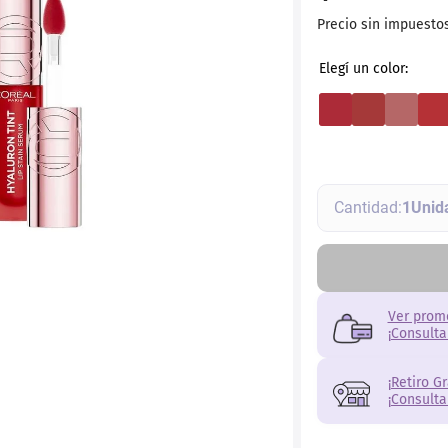
ial
Precio sin impuesto
1
Ver prom
¡Consulta
¡Retiro G
¡Consulta