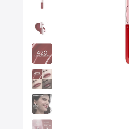
10
.
lab