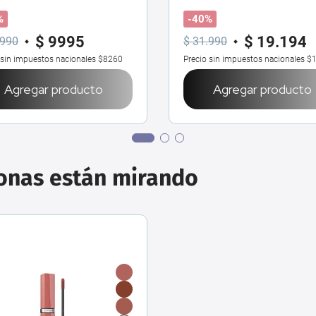
ml
%
-40%
$
9995
$
19
.
194
990
$
31
.
990
 sin impuestos nacionales
$8260
Precio sin impuestos nacionales
$1
Agregar producto
Agregar producto
sonas están mirando