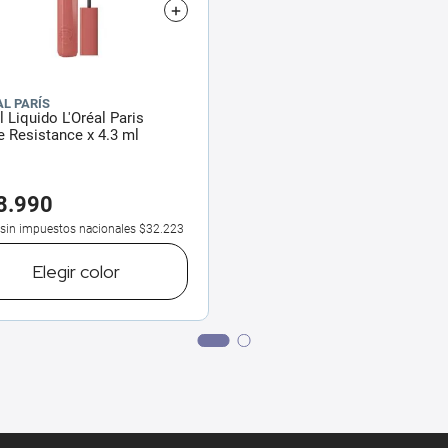
AL PARÍS
l Liquido L'Oréal Paris
 Resistance x 4.3 ml
8
.
990
 sin impuestos nacionales
$32.223
Elegir
color