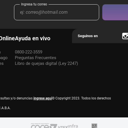
Online
Ayuda en vivo
s
0800-222-3559
pago
Preguntas Frecuentes
es
Libro de quejas digital (Ley 2247)
nsultas y/o denuncias
ingrese aquí
© Copyright 2023. Todos los derechos
.A.B.A.