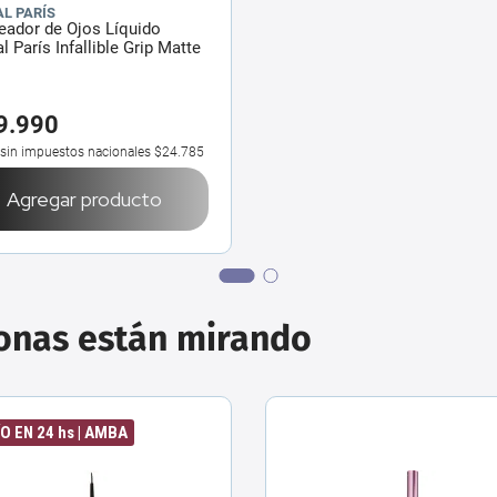
AL PARÍS
eador de Ojos Líquido
al París Infallible Grip Matte
9
.
990
 sin impuestos nacionales
$24.785
Agregar producto
sonas están mirando
O EN 24 hs | AMBA