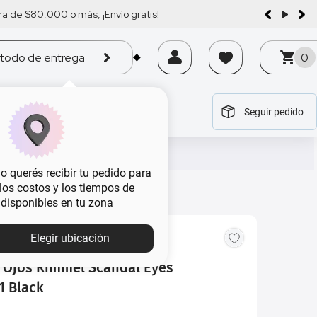
a de $80.000 o más, ¡Envío gratis!
todo de entrega
0
Seguir pedido
tegoría
tegoría
tegoría
tegoría
tegoría
 querés recibir tu pedido para
, los costos y los tiempos de
 disponibles en tu zona
MBA
Elegir ubicación
 Ojos Rimmel Scandal Eyes
1 Black