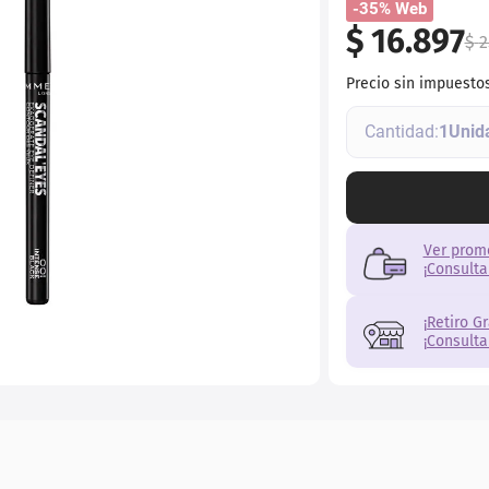
-35% Web
$
16
.
897
$
2
Precio sin impuesto
1
Ver prom
¡Consulta
¡Retiro G
¡Consulta