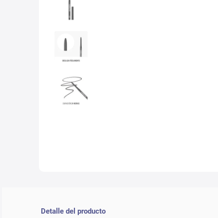
10
.
nyx
Detalle del producto