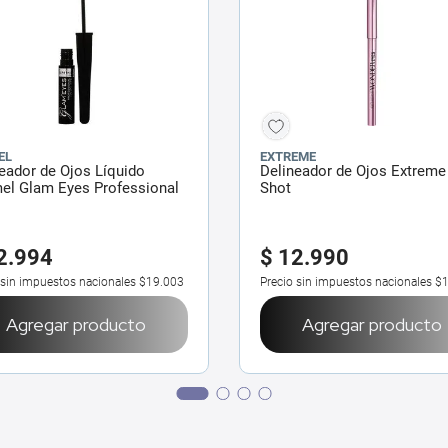
EL
EXTREME
eador de Ojos Líquido
Delineador de Ojos Extreme
el Glam Eyes Professional
Shot
 ml
2
.
994
$
12
.
990
 sin impuestos nacionales
$19.003
Precio sin impuestos nacionales
$1
Agregar producto
Agregar producto