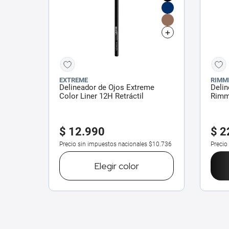
EXTREME
RIMM
Delineador de Ojos Extreme
Delin
Color Liner 12H Retráctil
Rimm
x 2,5
$
12
.
990
$
2
Precio sin impuestos nacionales
$10.736
Precio
Elegir
color