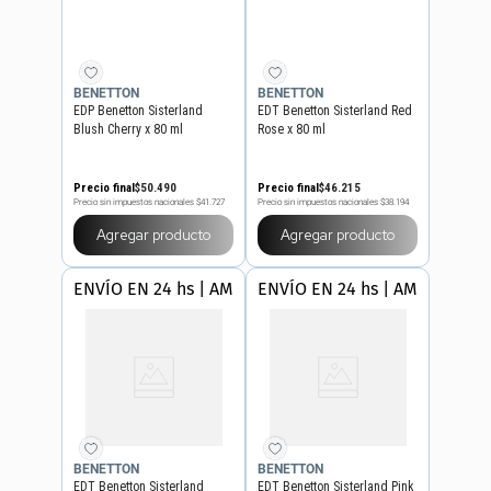
BENETTON
BENETTON
EDP Benetton Sisterland
EDT Benetton Sisterland Red
Blush Cherry x 80 ml
Rose x 80 ml
Precio final
$
50
.
490
Precio final
$
46
.
215
Precio sin impuestos nacionales
$41.727
Precio sin impuestos nacionales
$38.194
Agregar producto
Agregar producto
ENVÍO EN 24 hs | AMBA
ENVÍO EN 24 hs | AMBA
BENETTON
BENETTON
EDT Benetton Sisterland
EDT Benetton Sisterland Pink