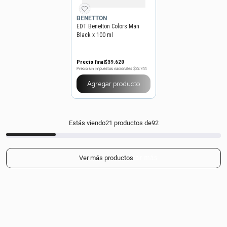
BENETTON
EDT Benetton Colors Man
Black x 100 ml
Precio final
$
39
.
620
Precio sin impuestos nacionales
$32.744
Agregar producto
Estás viendo
21
productos de
92
Mostrar más