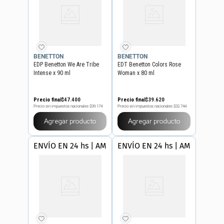
BENETTON
BENETTON
EDP Benetton We Are Tribe
EDT Benetton Colors Rose
Intense x 90 ml
Woman x 80 ml
Precio final
$
47
.
400
Precio final
$
39
.
620
Precio sin impuestos nacionales
$39.174
Precio sin impuestos nacionales
$32.744
Agregar producto
Agregar producto
ENVÍO EN 24 hs | AMBA
ENVÍO EN 24 hs | AMBA