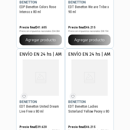
BENETTON
BENETTON
EDP Benetton Colors Rose
EDT Benetton We are Tribe x
Intenso x 80 ml
90 ml
Precio final
$
41
.
605
Precio final
$
46
.
215
Precio sin impuestos nacionales
$34.384
Precio sin impuestos nacionales
$38.194
Agregar producto
Agregar producto
ENVÍO EN 24 hs | AMBA
ENVÍO EN 24 hs | AMBA
BENETTON
BENETTON
EDT Benetton United Dream
EDT Benetton Ladies
Live Free x 80 ml
Sisterland Yellow Peony x 80
ml
Precio final
$
39
.
620
Precio final
$
46
.
215