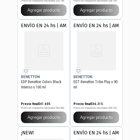
Precio sin impuestos nacionales
$32.744
Precio sin impuestos nacionales
$38.194
Agregar producto
Agregar producto
ENVÍO EN 24 hs | AMBA
ENVÍO EN 24 hs | AMBA
BENETTON
BENETTON
EDP Benetton Colors Black
EDT Benetton Tribe Play x 90
Intenso x 100 ml
ml
Precio final
$
41
.
605
Precio final
$
46
.
215
Precio sin impuestos nacionales
$34.384
Precio sin impuestos nacionales
$38.194
Agregar producto
Agregar producto
¡NEW!
ENVÍO EN 24 hs | AMBA