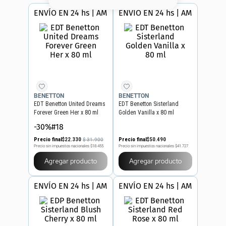
8
.
base
ENVÍO EN 24 hs | AMBA
ENVÍO EN 24 hs | AMBA
9
.
nyx
10
.
cher
BENETTON
BENETTON
EDT Benetton United Dreams
EDT Benetton Sisterland
Forever Green Her x 80 ml
Golden Vanilla x 80 ml
-30%#18
Precio final
$
22
.
330
Precio final
$
50
.
490
$
31
.
900
Precio sin impuestos nacionales
$18.455
Precio sin impuestos nacionales
$41.727
Agregar producto
Agregar producto
ENVÍO EN 24 hs | AMBA
ENVÍO EN 24 hs | AMBA