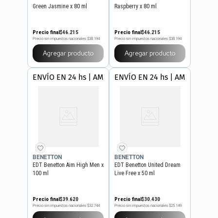
Green Jasmine x 80 ml
Raspberry x 80 ml
Precio final
$
46
.
215
Precio final
$
46
.
215
Precio sin impuestos nacionales
$38.194
Precio sin impuestos nacionales
$38.194
Agregar producto
Agregar producto
ENVÍO EN 24 hs | AMBA
ENVÍO EN 24 hs | AMBA
BENETTON
BENETTON
EDT Benetton Aim High Men x
EDT Benetton United Dream
100 ml
Live Free x 50 ml
Precio final
$
39
.
620
Precio final
$
30
.
430
Precio sin impuestos nacionales
$32.744
Precio sin impuestos nacionales
$25.149