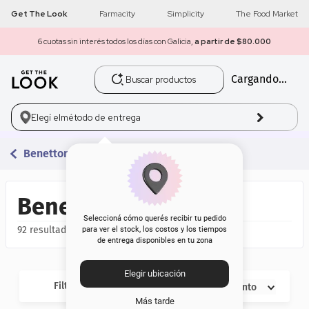
Get The Look
Farmacity
Simplicity
The Food Market
6 cuotas sin interés todos los días con Galicia,
a partir de $80.000
Buscar productos
Cargando...
1
.
get the look
2
.
máscara pestañas
Elegí el
método de entrega
3
.
loreal
Benetton
4
.
brochas
Benetton
5
.
corrector
Seleccioná cómo querés recibir tu pedido
92
para ver el stock, los costos y los tiempos
de entrega disponibles en tu zona
6
.
rubor
Elegir ubicación
7
.
serum
Filtros
Descuento
Más tarde