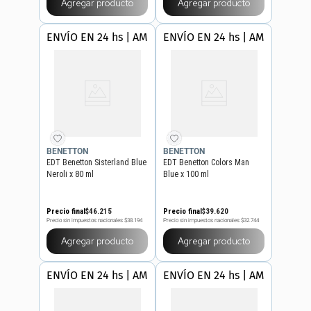
Agregar producto
Agregar producto
ENVÍO EN 24 hs | AMBA
ENVÍO EN 24 hs | AMBA
BENETTON
BENETTON
EDT Benetton Sisterland Blue
EDT Benetton Colors Man
Neroli x 80 ml
Blue x 100 ml
Precio final
$
46
.
215
Precio final
$
39
.
620
Precio sin impuestos nacionales
$38.194
Precio sin impuestos nacionales
$32.744
Agregar producto
Agregar producto
ENVÍO EN 24 hs | AMBA
ENVÍO EN 24 hs | AMBA