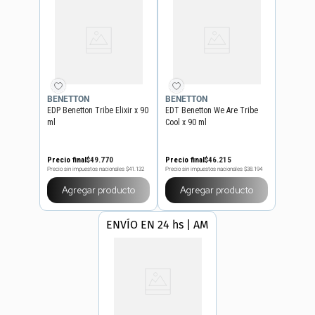
BENETTON
BENETTON
EDP Benetton Tribe Elixir x 90
EDT Benetton We Are Tribe
ml
Cool x 90 ml
Precio final
$
49
.
770
Precio final
$
46
.
215
Precio sin impuestos nacionales
$41.132
Precio sin impuestos nacionales
$38.194
Agregar producto
Agregar producto
ENVÍO EN 24 hs | AMBA