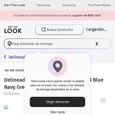
Get The Look
Farmacity
Simplicity
The Food Market
6 cuotas sin interés todos los días con Galicia,
a partir de $80.000
Buscar productos
Cargando...
1
.
get the look
2
.
máscara pestañas
Elegí el
método de entrega
3
.
brochas
Delineadores
4
.
loreal
NO HAY STOCK
Delineador de Ojos Extreme Retráctil Blue
5
.
corrector
Seleccioná cómo querés recibir tu pedido
para ver el stock, los costos y los tiempos
Navy Green
de entrega disponibles en tu zona
6
.
rubor
Extreme
Elegir ubicación
7
.
base
Más tarde