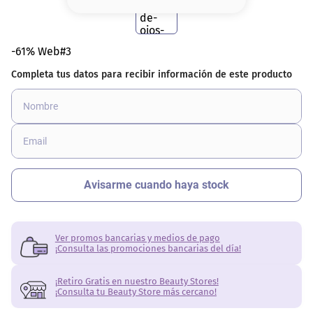
8
.
serum
9
.
cher
-61% Web#3
10
.
contorno
Ver promos bancarias y medios de pago
¡Consulta las promociones bancarias del día!
¡Retiro Gratis en nuestro Beauty Stores!
¡Consulta tu Beauty Store más cercano!