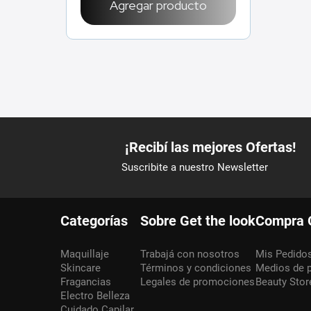
Agregar producto
Categorías
Sobre Get the look
Compra 
Maquillaje
Trabajá con nosotros
Mis Pedido
Skincare
Términos y condiciones
Medios de 
Fragancias
Legales de promociones
Beauty Stor
Electro Belleza
Cuidado Capilar