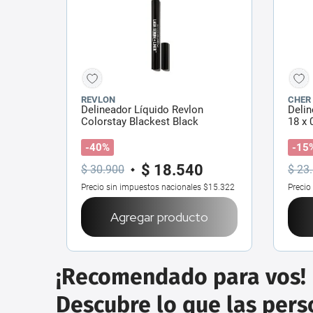
REVLON
CHER
Delineador Líquido Revlon
Delin
Colorstay Blackest Black
18 x 
-40%
-15
$
18
.
540
$
30
.
900
$
23
.
Precio sin impuestos nacionales
$15.322
Precio
Agregar producto
¡Recomendado para vos!
Descubre lo que las per