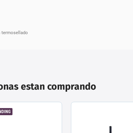
n termosellado
sonas estan comprando
NDING