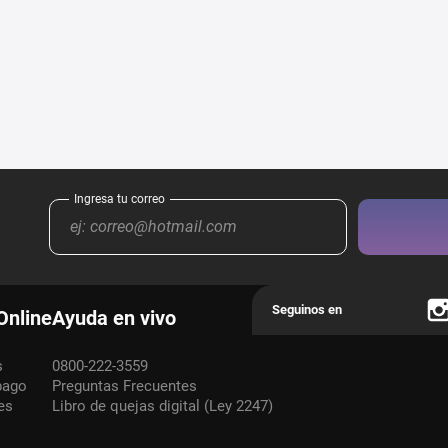
Online
Ayuda en vivo
s
0800-222-3559
pago
Preguntas Frecuentes
es
Libro de quejas digital (Ley 2247)