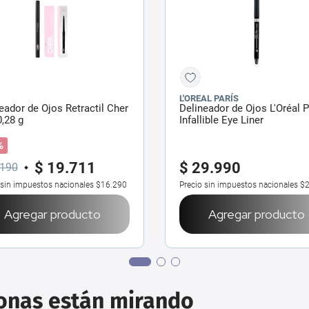
L'OREAL PARÍS
eador de Ojos Retractil Cher
Delineador de Ojos L'Oréal P
0,28 g
Infallible Eye Liner
%
$
19
.
711
$
29
.
990
190
 sin impuestos nacionales
$16.290
Precio sin impuestos nacionales
$2
Agregar producto
Agregar producto
sonas están mirando