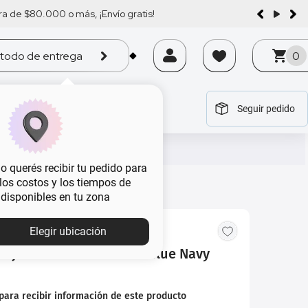
a de $80.000 o más, ¡Envío gratis!
todo de entrega
0
Seguir pedido
tegoría
tegoría
tegoría
tegoría
tegoría
 querés recibir tu pedido para
, los costos y los tiempos de
 disponibles en tu zona
Elegir ubicación
 Ojos Extreme Retráctil Blue Navy