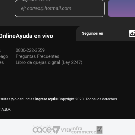
Online
Ayuda en vivo
s
0800-222-3559
pago
Preguntas Frecuentes
es
Libro de quejas digital (Ley 2247)
nsultas y/o denuncias
ingrese aquí
© Copyright 2023. Todos los derechos
.A.B.A.