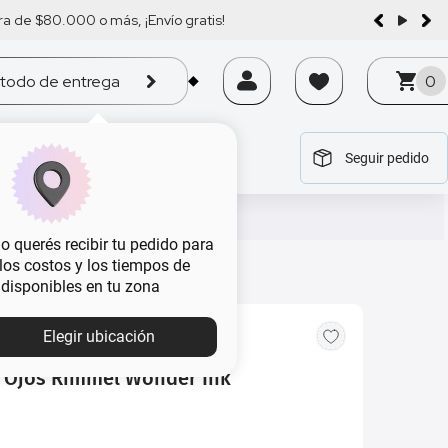
a de $80.000 o más, ¡Envío gratis!
todo de entrega
0
Seguir pedido
tegoría
tegoría
tegoría
tegoría
tegoría
 querés recibir tu pedido para
, los costos y los tiempos de
 disponibles en tu zona
MBA
Elegir ubicación
 Ojos Rimmel Wonder Ink