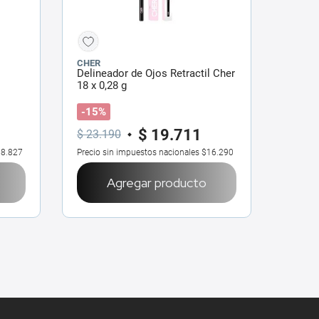
CHER
Delineador de Ojos Retractil Cher
18 x 0,28 g
-15%
$
19
.
711
$
23
.
190
8.827
Precio sin impuestos nacionales
$16.290
Agregar producto