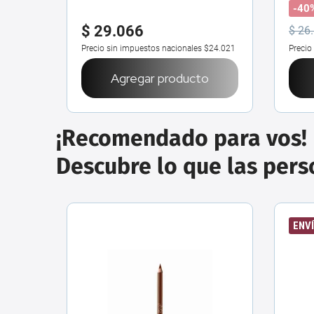
-40
$
29
.
066
$
26
.
Precio sin impuestos nacionales
$24.021
Precio
Agregar producto
¡Recomendado para vos!
Descubre lo que las per
ENVÍ