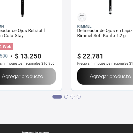
ON
RIMMEL
eador de Ojos Retráctil
Delineador de Ojos en Lápiz
n ColorStay
Rimmel Soft Kohl x 1,2 g
% Web
$
13
.
250
$
22
.
781
500
 sin impuestos nacionales
$10.950
Precio sin impuestos nacionales
$1
Agregar producto
Agregar producto