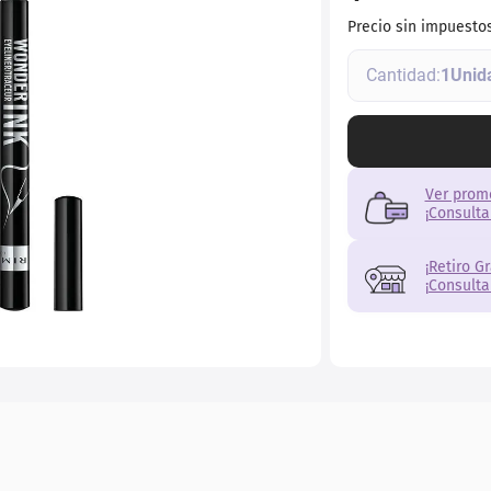
torno
Precio sin impuesto
1
Ver prom
¡Consulta
¡Retiro G
¡Consulta