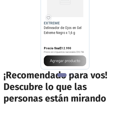
EXTREME
Delineador de Ojos en Gel
Extreme Negro x 1,6 g
Precio final
$
12
.
990
Precio sin impuestos nacionales
$10.736
Agregar producto
¡Recomendado para vos!
Descubre lo que las
personas están mirando