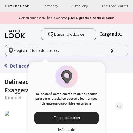
Get The Look
Farmacity
Simplicity
The Food Market
Con tu compra de $80.000 o más
¡Envío gratis a todo el país!
Buscar productos
Cargando...
1
.
get the look
2
.
máscara pestañas
Elegí el
método de entrega
3
.
loreal
Delineadores
4
.
brochas
Delineador de Ojos Líquido Rimmel
Exaggerate Black x 2,5 ml
5
.
corrector
Seleccioná cómo querés recibir tu pedido
Rimmel
para ver el stock, los costos y los tiempos
de entrega disponibles en tu zona
6
.
rubor
Elegir ubicación
7
.
base
Más tarde