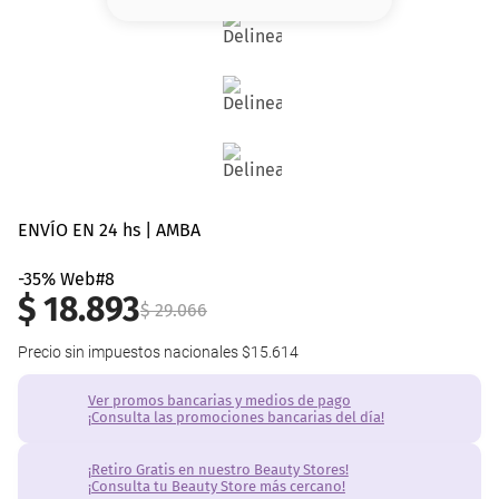
8
.
serum
9
.
cher
10
.
labial
ENVÍO EN 24 hs | AMBA
-35% Web#8
$
18
.
893
$
29
.
066
Precio sin impuestos nacionales
$15.614
Ver promos bancarias y medios de pago
¡Consulta las promociones bancarias del día!
¡Retiro Gratis en nuestro Beauty Stores!
¡Consulta tu Beauty Store más cercano!