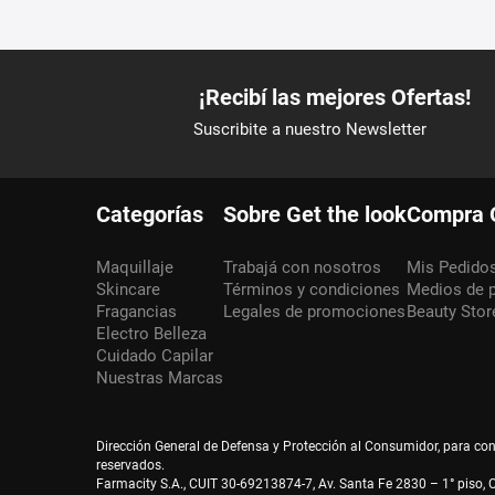
Categorías
Sobre Get the look
Compra 
Maquillaje
Trabajá con nosotros
Mis Pedido
Skincare
Términos y condiciones
Medios de 
Fragancias
Legales de promociones
Beauty Stor
Electro Belleza
Cuidado Capilar
Nuestras Marcas
Dirección General de Defensa y Protección al Consumidor, para co
reservados.
Farmacity S.A., CUIT 30-69213874-7, Av. Santa Fe 2830 – 1° piso, C