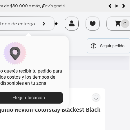
a de $80.000 o más, ¡Envío gratis!
todo de entrega
0
Seguir pedido
tegoría
tegoría
tegoría
tegoría
tegoría
 querés recibir tu pedido para
, los costos y los tiempos de
 disponibles en tu zona
MBA
Elegir ubicación
quido Revlon Colorstay Blackest Black