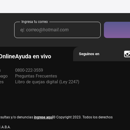
Online
Ayuda en vivo
s
0800-222-3559
pago
Preguntas Frecuentes
es
Libro de quejas digital (Ley 2247)
nsultas y/o denuncias
ingrese aquí
© Copyright 2023. Todos los derechos
.A.B.A.