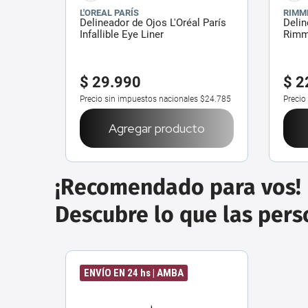
L'OREAL PARÍS
RIMM
Delineador de Ojos L'Oréal París
Delin
Infallible Eye Liner
Rimme
$
29
.
990
$
2
Precio sin impuestos nacionales
$24.785
Precio
Agregar producto
¡Recomendado para vos!
Descubre lo que las per
ENVÍO EN 24 hs | AMBA