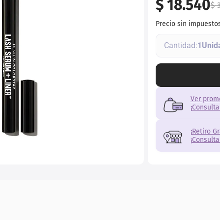
$
18
.
540
r
$
Precio sin impuesto
1
Ver prom
¡Consulta
¡Retiro G
¡Consulta