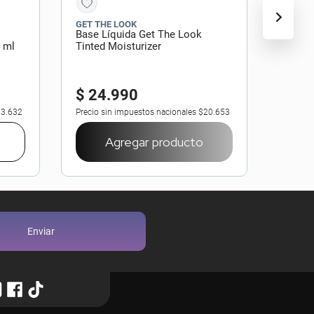
GET THE LOOK
Base Líquida Get The Look
4 ml
Tinted Moisturizer
$
24
.
990
3.632
Precio sin impuestos nacionales
$20.653
Agregar producto
Enviar