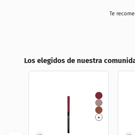
10
.
lab
Te recom
Los elegidos de nuestra comunid