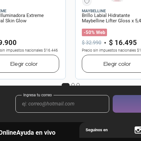
EME
MAYBELLINE
 Iluminadora Extreme
Brillo Labial Hidratante
al Skin Glow
Maybelline Lifter Gloss x 5,
-50% Web
9
.
900
$
16
.
495
$
32
.
990
 sin impuestos nacionales
$16.446
Precio sin impuestos nacionales
$1
Elegir
color
Elegir
color
Online
Ayuda en vivo