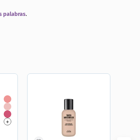
s palabras
.