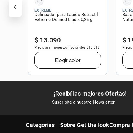
EXTREME
EXTR
Delineador para Labios Retráctil
Base
Extreme Defined Lips x 0,25 g
Natur
$
13
.
090
$
1
Precio sin impuestos nacionales
$10.818
Precio
Elegir
color
Categorías
Sobre Get the look
Compra 