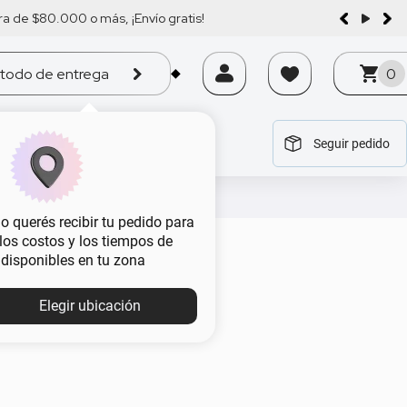
a de $80.000 o más, ¡Envío gratis!
todo de entrega
0
Seguir pedido
tegoría
tegoría
tegoría
tegoría
tegoría
 querés recibir tu pedido para
, los costos y los tiempos de
eda
 disponibles en tu zona
Elegir ubicación