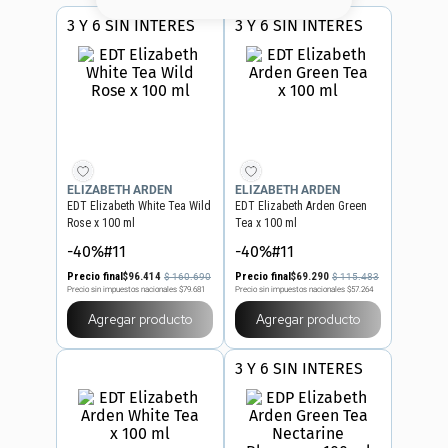
8
.
serum
3 Y 6 SIN INTERES
3 Y 6 SIN INTERES
9
.
cher
10
.
labial
ELIZABETH ARDEN
ELIZABETH ARDEN
EDT Elizabeth White Tea Wild
EDT Elizabeth Arden Green
Rose x 100 ml
Tea x 100 ml
-40%#11
-40%#11
Precio final
$
96
.
414
Precio final
$
69
.
290
$
160
.
690
$
115
.
483
Precio sin impuestos nacionales
$79.681
Precio sin impuestos nacionales
$57.264
Agregar producto
Agregar producto
3 Y 6 SIN INTERES