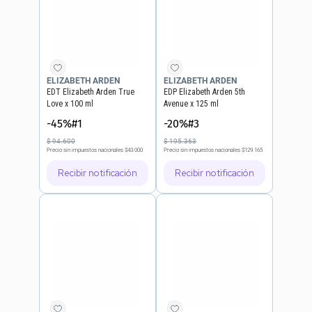
ELIZABETH ARDEN
ELIZABETH ARDEN
EDT Elizabeth Arden True
EDP Elizabeth Arden 5th
Love x 100 ml
Avenue x 125 ml
-45%#1
-20%#3
$
94
.
600
$
195
.
363
Precio sin impuestos nacionales
$43.000
Precio sin impuestos nacionales
$129.165
Recibir notificación
Recibir notificación