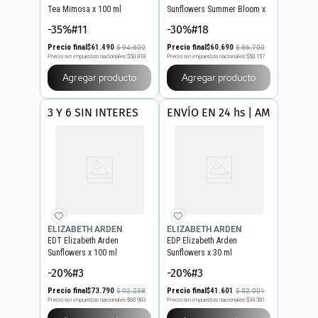
Tea Mimosa x 100 ml
Sunflowers Summer Bloom x
100 ml
-35%#11
-30%#18
Precio final
$
61
.
490
Precio final
$
60
.
690
$
94
.
600
$
86
.
700
Precio sin impuestos nacionales
$50.818
Precio sin impuestos nacionales
$50.157
Agregar producto
Agregar producto
3 Y 6 SIN INTERES
ENVÍO EN 24 hs | AMBA
ELIZABETH ARDEN
ELIZABETH ARDEN
EDT Elizabeth Arden
EDP Elizabeth Arden
Sunflowers x 100 ml
Sunflowers x 30 ml
-20%#3
-20%#3
Precio final
$
73
.
790
Precio final
$
41
.
601
$
92
.
238
$
52
.
001
Precio sin impuestos nacionales
$60.983
Precio sin impuestos nacionales
$34.381