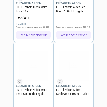
ELIZABETH ARDEN
ELIZABETH ARDEN
EDT Elizabeth Arden White
EDT Elizabeth Arden Red
Tea x 30 ml
Door x 100 ml + Bag de
Regalo
-35%#11
$
76
.
390
Precio sin impuestos nacionales
$41.036
Precio sin impuestos nacionales
$161.149
Recibir notificación
Recibir notificación
ELIZABETH ARDEN
ELIZABETH ARDEN
EDT Elizabeth Arden White
EDT Elizabeth Arden
Tea + Cartera de Regalo
Sunflowers x 100 ml + Sobre
de Regalo