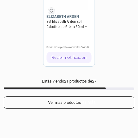
ELIZABETH ARDEN
Set Elizabeth Arden EDT
Cabotine de Grés x 50 ml +
Body Lotion x 50 ml
Precio sin impuestos nacionales
$66.107
Recibir notificación
Estás viendo
21
productos de
27
Mostrar más