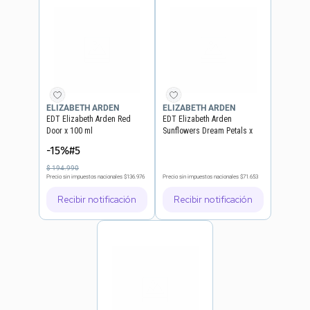
ELIZABETH ARDEN
ELIZABETH ARDEN
EDT Elizabeth Arden Red
EDT Elizabeth Arden
Door x 100 ml
Sunflowers Dream Petals x
100 ml
-15%#5
$
194
.
990
Precio sin impuestos nacionales
$136.976
Precio sin impuestos nacionales
$71.653
Recibir notificación
Recibir notificación