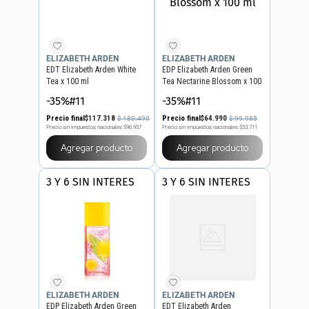
ELIZABETH ARDEN
ELIZABETH ARDEN
EDT Elizabeth Arden White
EDP Elizabeth Arden Green
Tea x 100 ml
Tea Nectarine Blossom x 100
ml
-35%#11
-35%#11
Precio final
$
117
.
318
Precio final
$
64
.
990
$
180
.
490
$
99
.
985
Precio sin impuestos nacionales
$96.957
Precio sin impuestos nacionales
$53.711
Agregar producto
Agregar producto
3 Y 6 SIN INTERES
3 Y 6 SIN INTERES
ELIZABETH ARDEN
ELIZABETH ARDEN
EDP Elizabeth Arden Green
EDT Elizabeth Arden