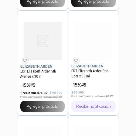
Agregar producto
Agregar producto
ELIZABETH ARDEN
ELIZABETH ARDEN
EDT Elizabeth Arden Red
EDP Elizabeth Arden 5th
Door x 30 ml
Avenue x 30 ml
-15%#5
-15%#5
$
90
.
190
Precio final
$
76
.
661
$
90
.
190
Precio sin impuestos nacionales
$63.356
Precio sin impuestos nacionales
$63.356
Agregar producto
Recibir notificación