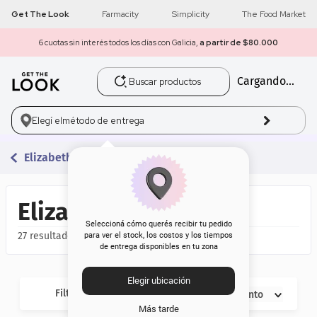
Get The Look
Farmacity
Simplicity
The Food Market
6 cuotas sin interés todos los días con Galicia,
a partir de $80.000
Buscar productos
Cargando...
1
.
get the look
2
.
máscara pestañas
Elegí el
método de entrega
3
.
loreal
Elizabeth Arden
4
.
brochas
Elizabeth Arden
5
.
corrector
Seleccioná cómo querés recibir tu pedido
27
para ver el stock, los costos y los tiempos
de entrega disponibles en tu zona
6
.
rubor
Elegir ubicación
7
.
base
Filtros
Descuento
Más tarde