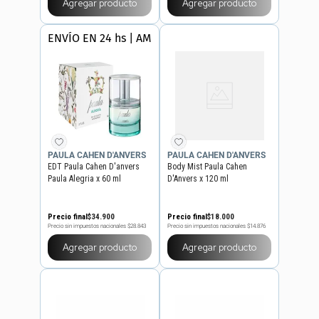
Agregar producto
Agregar producto
ENVÍO EN 24 hs | AMBA
PAULA CAHEN D'ANVERS
PAULA CAHEN D'ANVERS
EDT Paula Cahen D'anvers
Body Mist Paula Cahen
Paula Alegria x 60 ml
D'Anvers x 120 ml
Precio final
$
34
.
900
Precio final
$
18
.
000
Precio sin impuestos nacionales
$28.843
Precio sin impuestos nacionales
$14.876
Agregar producto
Agregar producto