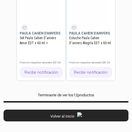
PAULA CAHEN D'ANVERS
PAULA CAHEN D'ANVERS
Set Paula Cahen D'anvers
Estuche Paula Cahen
Amor EDT x 60 ml +
D'anvers Alegría EDT x 60 ml
Desodorante x 123 ml
+ Desodorante x 123 ml
Precio sin impuestos nacionales
$20.124
Precio sin impuestos nacionales
$35.124
Recibir notificación
Recibir notificación
Terminaste de ver los
12
productos
Volver al inicio