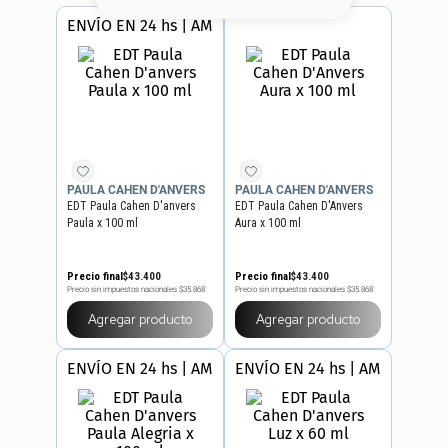
8
.
serum
ENVÍO EN 24 hs | AMBA
9
.
cher
10
.
labial
PAULA CAHEN D'ANVERS
PAULA CAHEN D'ANVERS
EDT Paula Cahen D'anvers
EDT Paula Cahen D'Anvers
Paula x 100 ml
Aura x 100 ml
Precio final
$
43
.
400
Precio final
$
43
.
400
Precio sin impuestos nacionales
$35.868
Precio sin impuestos nacionales
$35.868
Agregar producto
Agregar producto
ENVÍO EN 24 hs | AMBA
ENVÍO EN 24 hs | AMBA