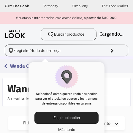
Get The Look
Farmacity
Simplicity
The Food Market
6 cuotas sin interés todos los días con Galicia,
a partir de $80.000
Buscar productos
Cargando...
1
.
get the look
2
.
máscara pestañas
Elegí el
método de entrega
3
.
loreal
Wanda Cosmetics
4
.
brochas
Wanda Cosmetics
5
.
corrector
Seleccioná cómo querés recibir tu pedido
8
para ver el stock, los costos y los tiempos
de entrega disponibles en tu zona
6
.
rubor
Elegir ubicación
7
.
base
Filtros
Descuento
Más tarde