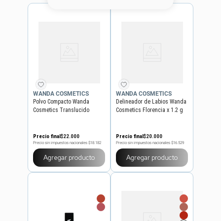
8
.
serum
9
.
cher
10
.
labial
WANDA COSMETICS
WANDA COSMETICS
Polvo Compacto Wanda
Delineador de Labios Wanda
Cosmetics Translucido
Cosmetics Florencia x 1.2 g
Amsterdam x 8.5 g
Precio final
$
22
.
000
Precio final
$
20
.
000
Precio sin impuestos nacionales
$18.182
Precio sin impuestos nacionales
$16.529
Agregar producto
Agregar producto