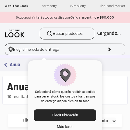
Get The Look
Farmacity
Simplicity
The Food Market
6 cuotas sin interés todos los días con Galicia,
a partir de $80.000
Buscar productos
Cargando...
1
.
get the look
2
.
máscara pestañas
Elegí el
método de entrega
3
.
loreal
Anua
4
.
brochas
Anua
5
.
corrector
Seleccioná cómo querés recibir tu pedido
10
para ver el stock, los costos y los tiempos
de entrega disponibles en tu zona
6
.
rubor
Elegir ubicación
7
.
serum
Filtros
Descuento
Más tarde