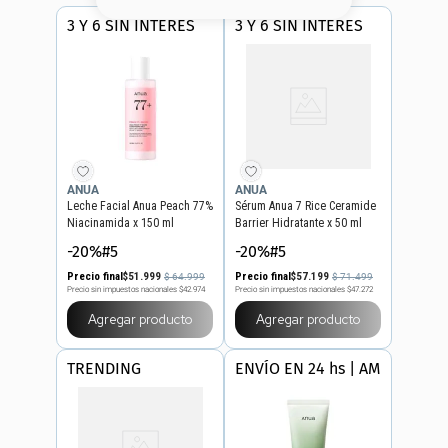
8
.
base
3 Y 6 SIN INTERES
3 Y 6 SIN INTERES
9
.
nyx
10
.
cher
ANUA
ANUA
Leche Facial Anua Peach 77%
Sérum Anua 7 Rice Ceramide
Niacinamida x 150 ml
Barrier Hidratante x 50 ml
-20%#5
-20%#5
Precio final
$
51
.
999
Precio final
$
57
.
199
$
64
.
999
$
71
.
499
Precio sin impuestos nacionales
$42.974
Precio sin impuestos nacionales
$47.272
Agregar producto
Agregar producto
TRENDING
ENVÍO EN 24 hs | AMBA